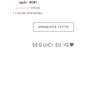
-
rigido - BOR1
Borsa
Da €60,00
€75,00
modello
panna
panna
Blu
Verde
Beige
7 COLORI DISPONIBILI
secchiello
app
app
rigido
nero
rosa
-
VISUALIZZA TUTTO
BOR1
SEGUICI SU IG💖