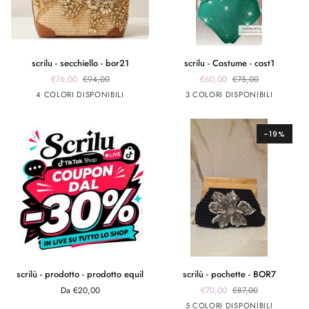
scrilu
scrilu
scrilu - secchiello - bor21
scrilu - Costume - cost1
-
-
€76,00
€94,00
€60,00
€75,00
secchiello
Costume
beige
beige
beige
beige
verde
fuxia
Argento
4 COLORI DISPONIBILI
3 COLORI DISPONIBILI
-
-
manico
manico
manico
manico
smeraldo
bor21
cost1
cuoio
nero
burro
bianco
-19%
scrilù
scrilù
scrilù - prodotto - prodotto equil
scrilù - pochette - BOR7
-
-
Da €20,00
€70,00
€87,00
prodotto
pochette
Nero
Arancione
Verde
fuxia
celeste
5 COLORI DISPONIBILI
-
-