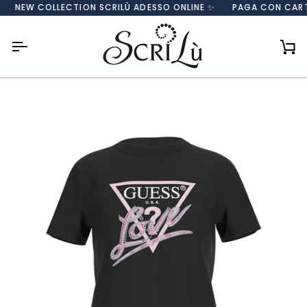
Salta
EW COLLECTION SCRILÙ ADESSO ONLINE ✨
PAGA CON CARTA, PA
al
contenuto
Car