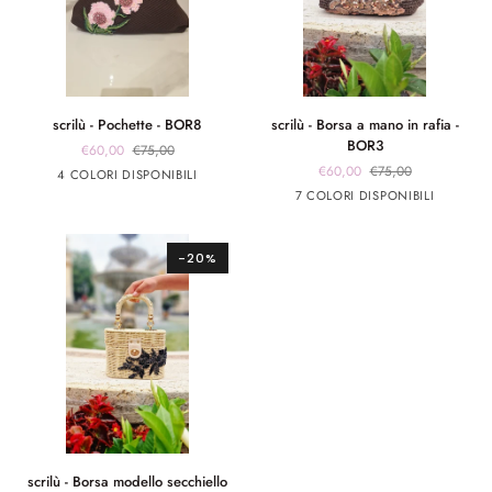
scrilù
scrilù
scrilù - Pochette - BOR8
scrilù - Borsa a mano in rafia -
-
-
BOR3
€60,00
€75,00
Pochette
Borsa
€60,00
€75,00
marrone
marrone
Rosa
Rosso
4 COLORI DISPONIBILI
-
a
app
app
Marrone
beige
panna
Rosso
panna
7 COLORI DISPONIBILI
BOR8
mano
rosa
giallo
chiaro
app
app
in
rosa
argento
rafia
-20%
-
BOR3
scrilù
scrilù - Borsa modello secchiello