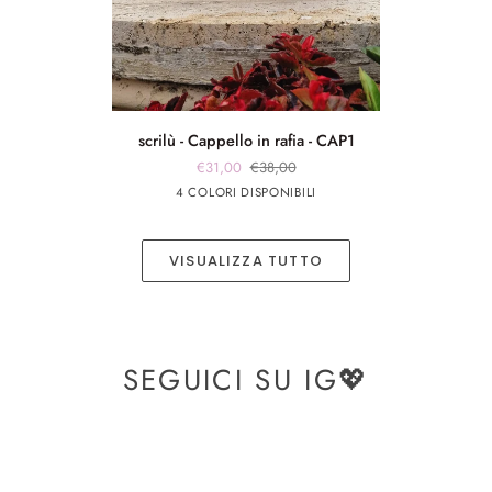
scrilù
scrilù - Cappello in rafia - CAP1
-
€31,00
€38,00
Cappello
panna
panna
Rosa
Beige
4 COLORI DISPONIBILI
in
app
app
rafia
nero
rosa
-
VISUALIZZA TUTTO
CAP1
SEGUICI SU IG💖