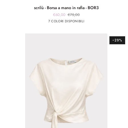
scrilù
scrilù - Borsa a mano in rafia - BOR3
-
€60,00
€75,00
Borsa
Marrone
beige
panna
Rosso
panna
7 COLORI DISPONIBILI
a
chiaro
app
app
mano
rosa
argento
in
rafia
-29%
-
BOR3