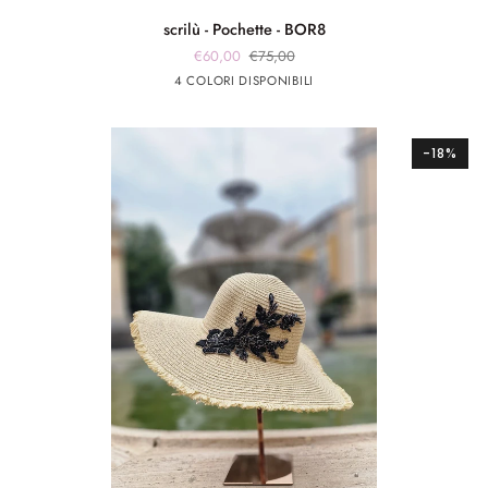
scrilù
scrilù - Pochette - BOR8
-
€60,00
€75,00
Pochette
marrone
marrone
Rosa
Rosso
4 COLORI DISPONIBILI
-
app
app
BOR8
rosa
giallo
-18%