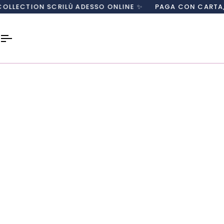
Salta
 SCRILÙ ADESSO ONLINE ✨
PAGA CON CARTA, PAYPAL O I
al
contenuto