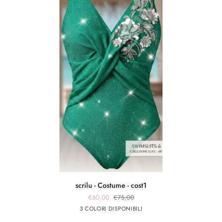
scrilu
scrilu - Costume - cost1
-
€60,00
€75,00
Costume
verde
fuxia
Argento
3 COLORI DISPONIBILI
-
smeraldo