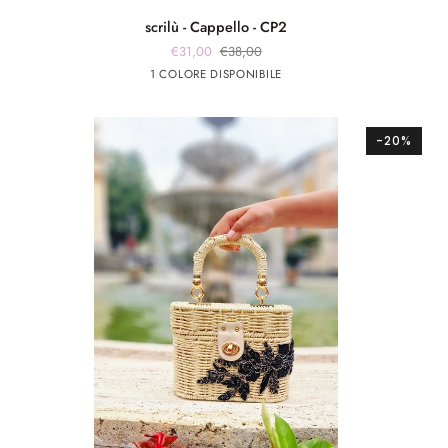
scrilù
scrilù - Cappello - CP2
-
€31,00
€38,00
Cappello
Beige
1 COLORE DISPONIBILE
-
CP2
-20%