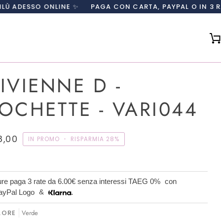
 ONLINE ✨
PAGA CON CARTA, PAYPAL O IN 3 RATE CON K
IVIENNE D -
OCHETTE - VARI044
8,00
IN PROMO
•
RISPARMIA
28%
re paga 3 rate da
6.00€
senza interessi TAEG 0%
con
&
LORE
Verde