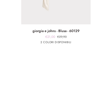
giorgia
giorgia e johns - Blusa - 60129
e
€21,00
€29,90
johns
Bianco
Blu
2 COLORI DISPONIBILI
-
Blusa
-
60129