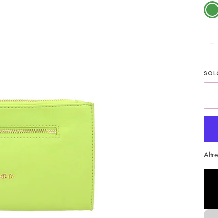
Verd
−
SO
Altr