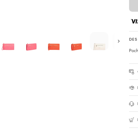
DES
Avanti
Poch