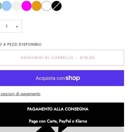
e
celeste
panna
fuxia
Arancione
Bianco
Nero
Variante
esaurita
o
non
disponibile
+
LO
4
PEZZI DISPONIBILI
AGGIUNGI AL CARRELLO
•
€18,00
e opzioni di pagamento
PAGAMENTO ALLA CONSEGNA
Paga con Carta, PayPal o Klarna