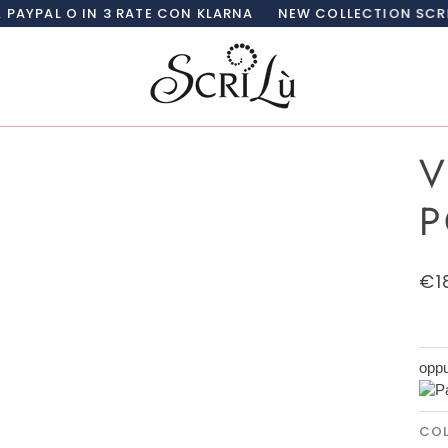
N 3 RATE CON KLARNA
NEW COLLECTION SCRILÙ ADESSO
V
P
€1
oppu
CO