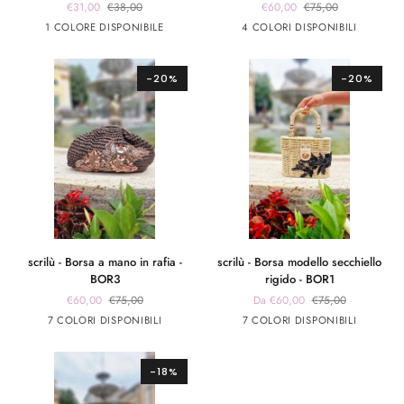
€31,00
€38,00
€60,00
€75,00
Cappello
Pochette
Beige
marrone
marrone
Rosa
Rosso
1 COLORE DISPONIBILE
4 COLORI DISPONIBILI
-
-
app
app
CP2
BOR8
rosa
giallo
-20%
-20%
scrilù
scrilù
scrilù - Borsa a mano in rafia -
scrilù - Borsa modello secchiello
-
-
BOR3
rigido - BOR1
Borsa
Borsa
€60,00
€75,00
Da €60,00
€75,00
a
modello
Marrone
beige
panna
Rosso
panna
panna
panna
Blu
Verde
Beige
7 COLORI DISPONIBILI
7 COLORI DISPONIBILI
mano
secchiello
chiaro
app
app
app
app
in
rigido
rosa
argento
nero
rosa
rafia
-
-18%
-
BOR1
BOR3