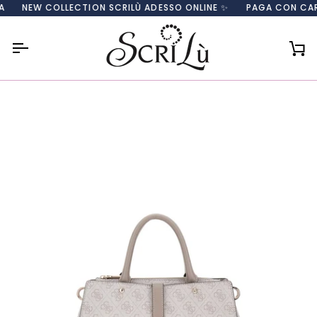
Salta
NEW COLLECTION SCRILÙ ADESSO ONLINE ✨
PAGA CON CARTA, P
al
contenuto
Car