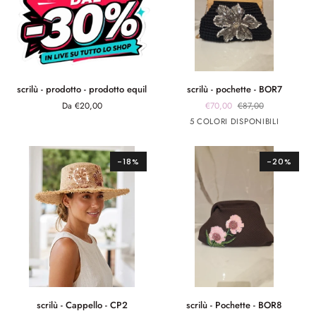
scrilù
scrilù
scrilù - prodotto - prodotto equil
scrilù - pochette - BOR7
-
-
Da €20,00
€70,00
€87,00
prodotto
pochette
Nero
Arancione
Verde
fuxia
celeste
5 COLORI DISPONIBILI
-
-
prodotto
BOR7
equil
-18%
-20%
scrilù
scrilù
scrilù - Cappello - CP2
scrilù - Pochette - BOR8
-
-