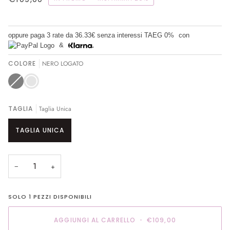
oppure paga 3 rate da
36.33€
senza interessi TAEG 0%
con
&
COLORE
NERO LOGATO
Grigio
Variante
NERO
esaurita
LOGATO
o
non
disponibile
TAGLIA
Taglia Unica
TAGLIA UNICA
−
+
SOLO
1
PEZZI DISPONIBILI
AGGIUNGI AL CARRELLO
•
€109,00