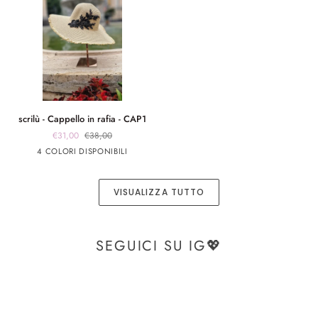
scrilù
scrilù - Cappello in rafia - CAP1
-
€31,00
€38,00
Cappello
panna
panna
Rosa
Beige
4 COLORI DISPONIBILI
in
app
app
rafia
nero
rosa
-
VISUALIZZA TUTTO
CAP1
SEGUICI SU IG💖