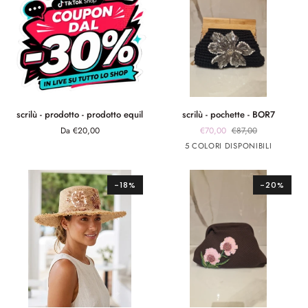
scrilù
scrilù
scrilù - prodotto - prodotto equil
scrilù - pochette - BOR7
-
-
Da €20,00
€70,00
€87,00
prodotto
pochette
Nero
Arancione
Verde
fuxia
celeste
5 COLORI DISPONIBILI
-
-
prodotto
BOR7
equil
-18%
-20%