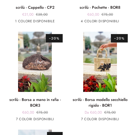
scrilù
scrilù
scrilù - Cappello - CP2
scrilù - Pochette - BOR8
-
-
€31,00
€38,00
€60,00
€75,00
Cappello
Pochette
Beige
marrone
marrone
Rosa
Rosso
1 COLORE DISPONIBILE
4 COLORI DISPONIBILI
-
-
app
app
CP2
BOR8
rosa
giallo
-20%
-20%
scrilù
scrilù
scrilù - Borsa a mano in rafia -
scrilù - Borsa modello secchiello
-
-
BOR3
rigido - BOR1
Borsa
Borsa
€60,00
€75,00
Da €60,00
€75,00
a
modello
Marrone
beige
panna
Rosso
panna
panna
panna
Blu
Verde
Beige
7 COLORI DISPONIBILI
7 COLORI DISPONIBILI
mano
secchiello
chiaro
app
app
app
app
in
rigido
rosa
argento
nero
rosa
rafia
-