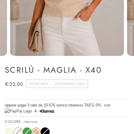
SCRILÙ - MAGLIA - X40
€32,00
IN PROMO
•
RISPARMIA
28%
oppure paga 3 rate da
10.67€
senza interessi TAEG 0%
con
&
COLORE
Marrone
Beige
Variante
Bianco
Variante
Verde
Variante
Marrone
Variante
Nero
Variante
esaurita
esaurita
esaurita
esaurita
esaurita