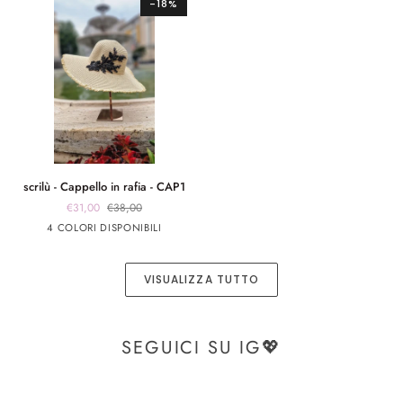
-18%
-
BOR1
BOR3
scrilù
scrilù - Cappello in rafia - CAP1
-
€31,00
€38,00
Cappello
panna
panna
Rosa
Beige
4 COLORI DISPONIBILI
in
app
app
rafia
nero
rosa
-
VISUALIZZA TUTTO
CAP1
SEGUICI SU IG💖