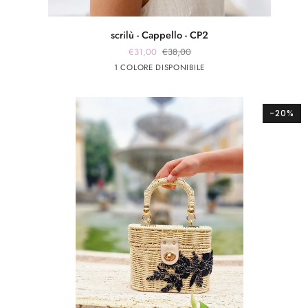
scrilù
scrilù - Cappello - CP2
-
€31,00
€38,00
Cappello
Beige
1 COLORE DISPONIBILE
-
CP2
-20%