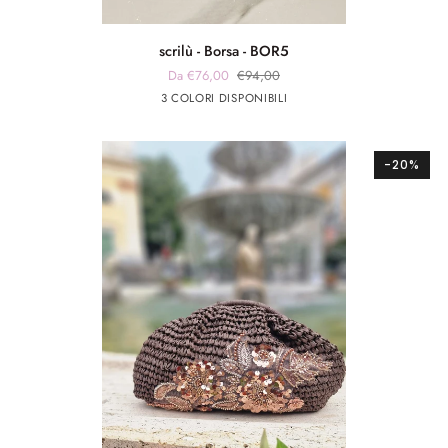
scrilù
scrilù - Borsa - BOR5
-
Da €76,00
€94,00
Borsa
beige
panna
verde
3 COLORI DISPONIBILI
-
scuro
militare
BOR5
-20%