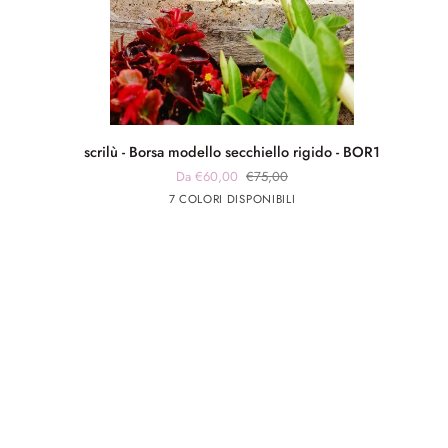
scrilù
scrilù - Borsa modello secchiello rigido - BOR1
-
Da €60,00
€75,00
Borsa
panna
panna
Blu
Verde
Beige
7 COLORI DISPONIBILI
modello
app
app
secchiello
nero
rosa
rigido
-
BOR1