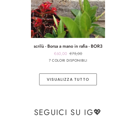
scrilù
scrilù - Borsa a mano in rafia - BOR3
-
€60,00
€75,00
Borsa
Marrone
beige
panna
Rosso
panna
7 COLORI DISPONIBILI
a
chiaro
app
app
mano
rosa
argento
in
VISUALIZZA TUTTO
rafia
-
BOR3
SEGUICI SU IG💖