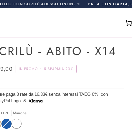
RILÙ ADESSO ONLINE ✨
PAGA CON CARTA, PAYPAL O IN 3
CRILÙ - ABITO - X14
9,00
IN PROMO
•
RISPARMIA
29%
re paga 3 rate da
16.33€
senza interessi TAEG 0%
con
&
LORE
Marrone
one
ante
Blu
Variante
Bianco
ita
esaurita
o