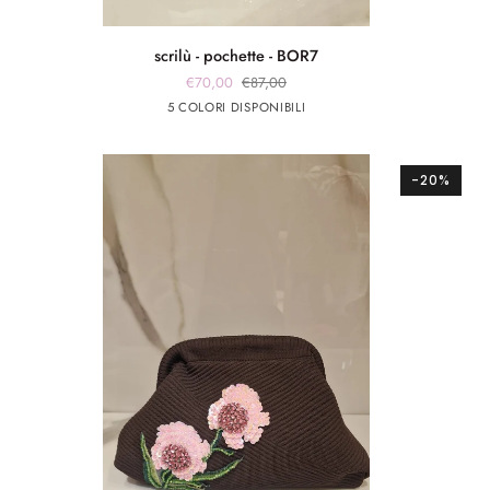
scrilù
scrilù - pochette - BOR7
-
€70,00
€87,00
pochette
Nero
Arancione
Verde
fuxia
celeste
5 COLORI DISPONIBILI
-
BOR7
-20%