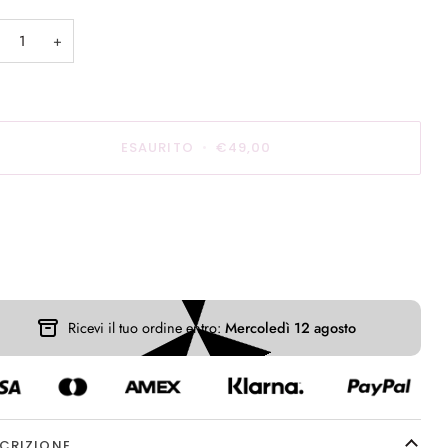
non
onibile
disponibile
+
ESAURITO
•
€49,00
Ricevi il tuo ordine entro:
Mercoledì 12 agosto
CRIZIONE