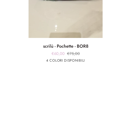
scrilù
scrilù - Pochette - BOR8
-
€60,00
€75,00
Pochette
marrone
marrone
Rosa
Rosso
4 COLORI DISPONIBILI
-
app
app
BOR8
rosa
giallo