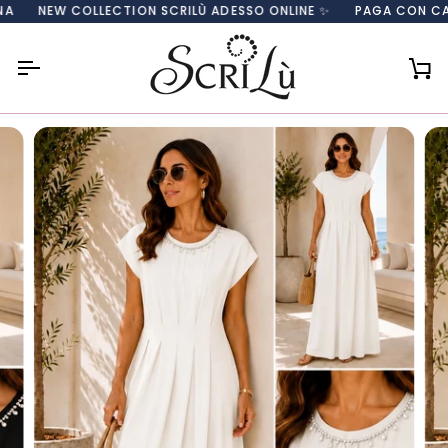
Salta
NEW COLLECTION SCRILÙ ADESSO ONLINE ✨
PAGA CON CARTA, P
al
contenuto
Car