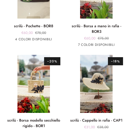
scrilù
scrilù
scrilù - Pochette - BOR8
scrilù - Borsa a mano in rafia -
-
-
BOR3
€60,00
€75,00
Pochette
Borsa
€60,00
€75,00
marrone
marrone
Rosa
Rosso
4 COLORI DISPONIBILI
-
a
app
app
Marrone
beige
panna
Rosso
panna
7 COLORI DISPONIBILI
BOR8
mano
rosa
giallo
chiaro
app
app
in
rosa
argento
rafia
-20%
-18%
-
BOR3
scrilù
scrilù
scrilù - Borsa modello secchiello
scrilù - Cappello in rafia - CAP1
-
-
rigido - BOR1
€31,00
€38,00
Borsa
Cappello