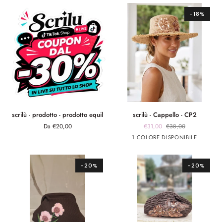
cuoio
nero
burro
bianco
-18%
scrilù
scrilù
scrilù - prodotto - prodotto equil
scrilù - Cappello - CP2
-
-
Da €20,00
€31,00
€38,00
prodotto
Cappello
Beige
1 COLORE DISPONIBILE
-
-
prodotto
CP2
equil
-20%
-20%