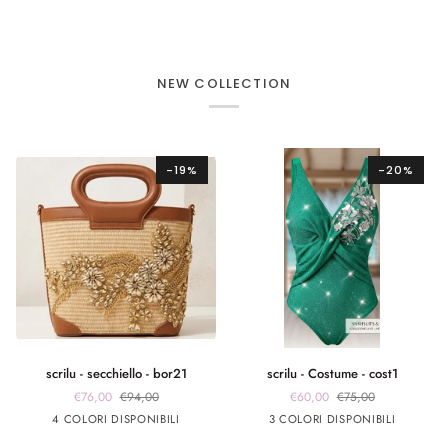
NEW COLLECTION
-19%
-20%
scrilu
scrilu
scrilu - secchiello - bor21
scrilu - Costume - cost1
-
-
€76,00
€94,00
€60,00
€75,00
secchiello
Costume
beige
beige
beige
beige
verde
fuxia
Argento
4 COLORI DISPONIBILI
3 COLORI DISPONIBILI
-
-
manico
manico
manico
manico
smeraldo
bor21
cost1