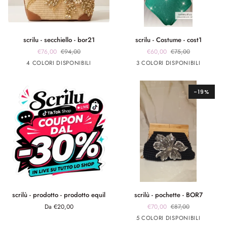
scrilu
scrilu
scrilu - secchiello - bor21
scrilu - Costume - cost1
-
-
€76,00
€94,00
€60,00
€75,00
secchiello
Costume
beige
beige
beige
beige
verde
fuxia
Argento
4 COLORI DISPONIBILI
3 COLORI DISPONIBILI
-
-
manico
manico
manico
manico
smeraldo
bor21
cost1
cuoio
nero
burro
bianco
-19%
scrilù
scrilù
scrilù - prodotto - prodotto equil
scrilù - pochette - BOR7
-
-
Da €20,00
€70,00
€87,00
prodotto
pochette
Nero
Arancione
Verde
fuxia
celeste
5 COLORI DISPONIBILI
-
-