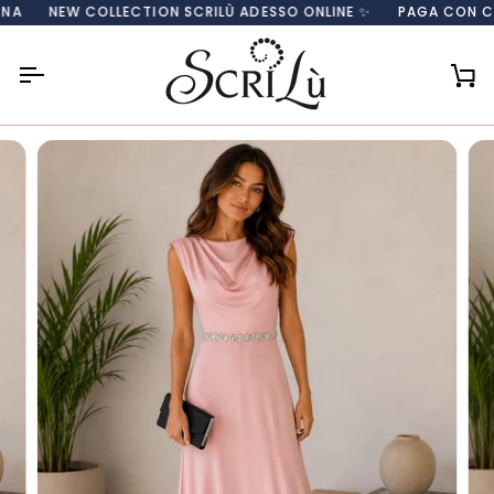
Salta
NEW COLLECTION SCRILÙ ADESSO ONLINE ✨
PAGA CON CARTA,
al
contenuto
Car