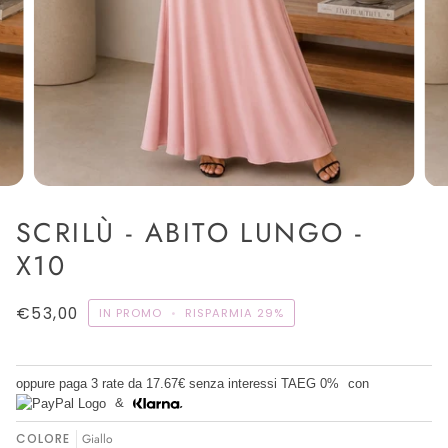
SCRILÙ - ABITO LUNGO -
X10
€53,00
IN PROMO
•
RISPARMIA
29%
oppure paga 3 rate da
17.67€
senza interessi TAEG 0%
con
&
COLORE
Giallo