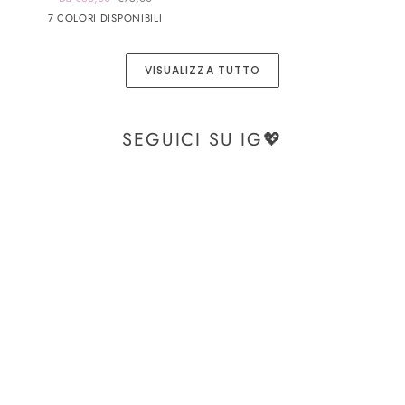
modello
panna
panna
Blu
Verde
Beige
7 COLORI DISPONIBILI
secchiello
app
app
rigido
nero
rosa
-
VISUALIZZA TUTTO
BOR1
SEGUICI SU IG💖