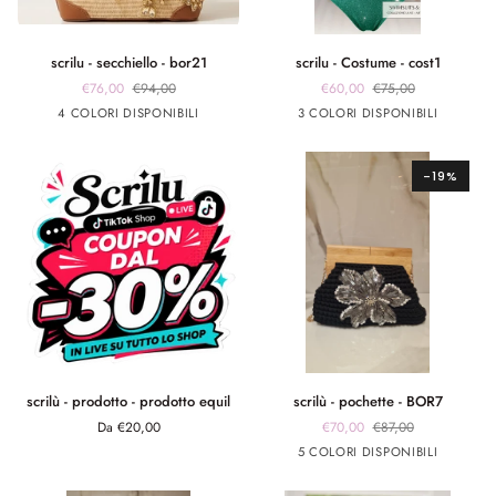
scrilu
scrilu
scrilu - secchiello - bor21
scrilu - Costume - cost1
-
-
€76,00
€94,00
€60,00
€75,00
secchiello
Costume
beige
beige
beige
beige
verde
fuxia
Argento
4 COLORI DISPONIBILI
3 COLORI DISPONIBILI
-
-
manico
manico
manico
manico
smeraldo
bor21
cost1
cuoio
nero
burro
bianco
-19%
scrilù
scrilù
scrilù - prodotto - prodotto equil
scrilù - pochette - BOR7
-
-
Da €20,00
€70,00
€87,00
prodotto
pochette
Nero
Arancione
Verde
fuxia
celeste
5 COLORI DISPONIBILI
-
-
prodotto
BOR7