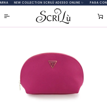
Salta
A
NEW COLLECTION SCRILÙ ADESSO ONLINE ✨
PAGA CON CAR
al
contenuto
Car