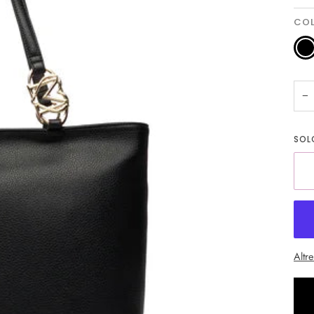
CO
Ner
−
SO
Altr