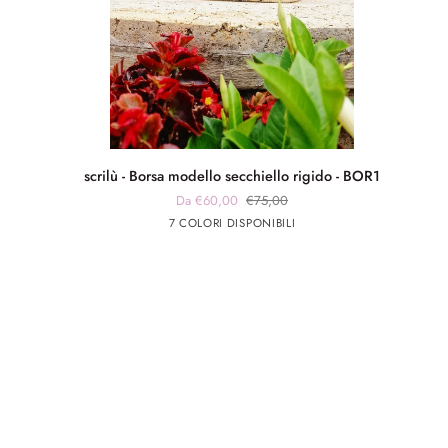
scrilù
scrilù - Borsa modello secchiello rigido - BOR1
-
Da €60,00
€75,00
Borsa
panna
panna
Blu
Verde
Beige
7 COLORI DISPONIBILI
modello
app
app
secchiello
nero
rosa
rigido
-
BOR1