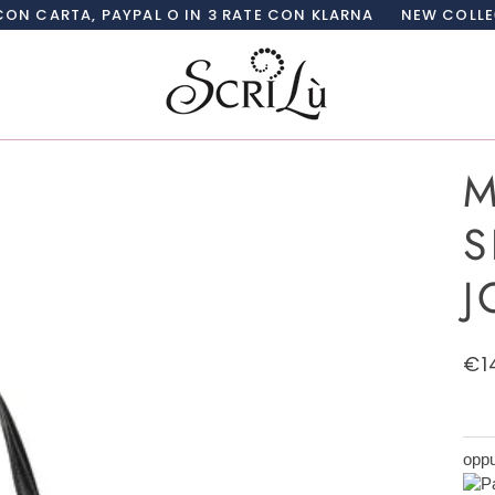
AYPAL O IN 3 RATE CON KLARNA
NEW COLLECTION SCRIL
M
S
J
€1
oppu