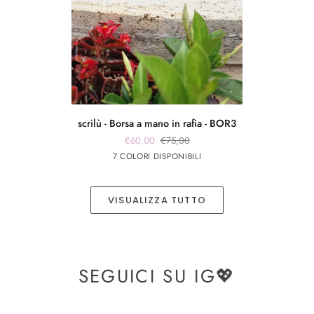
scrilù
scrilù - Borsa a mano in rafia - BOR3
-
€60,00
€75,00
Borsa
Marrone
beige
panna
Rosso
panna
7 COLORI DISPONIBILI
a
chiaro
app
app
mano
rosa
argento
in
VISUALIZZA TUTTO
rafia
-
BOR3
SEGUICI SU IG💖