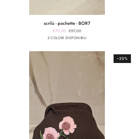
scrilù
scrilù - pochette - BOR7
-
€70,00
€87,00
pochette
Nero
Arancione
Verde
fuxia
celeste
5 COLORI DISPONIBILI
-
BOR7
-20%