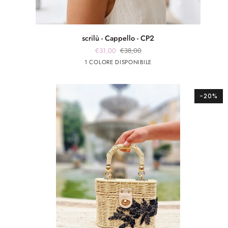
scrilù
scrilù - Cappello - CP2
-
€31,00
€38,00
Cappello
Beige
1 COLORE DISPONIBILE
-
CP2
-20%