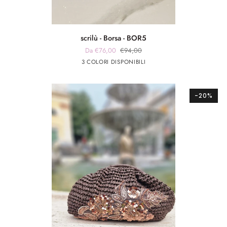
scrilù
scrilù - Borsa - BOR5
-
Da €76,00
€94,00
Borsa
beige
panna
verde
3 COLORI DISPONIBILI
-
scuro
militare
BOR5
-20%