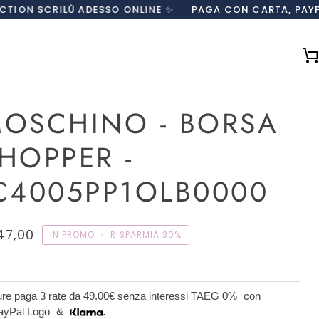
Ù ADESSO ONLINE ✨
PAGA CON CARTA, PAYPAL O IN 3 R
OSCHINO - BORSA
HOPPER -
C4005PP1OLB0000
47,00
IN PROMO
•
RISPARMIA
30%
re paga 3 rate da
49.00€
senza interessi TAEG 0%
con
&