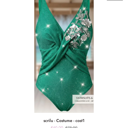
scrilu
scrilu - Costume - cost1
-
€60,00
€75,00