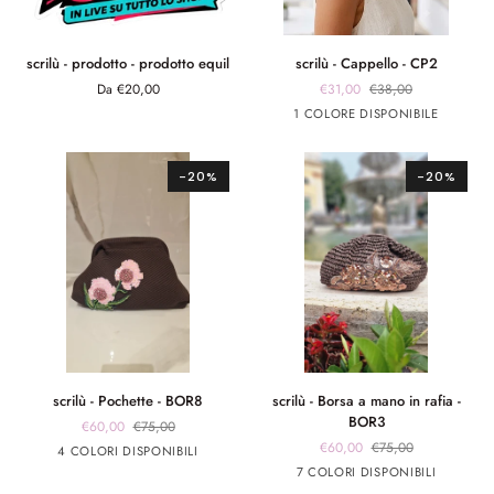
scrilù
scrilù
scrilù - prodotto - prodotto equil
scrilù - Cappello - CP2
-
-
Da €20,00
€31,00
€38,00
prodotto
Cappello
Beige
1 COLORE DISPONIBILE
-
-
prodotto
CP2
equil
-20%
-20%
scrilù
scrilù
scrilù - Pochette - BOR8
scrilù - Borsa a mano in rafia -
-
-
BOR3
€60,00
€75,00
Pochette
Borsa
€60,00
€75,00
marrone
marrone
Rosa
Rosso
4 COLORI DISPONIBILI
-
a
app
app
Marrone
beige
panna
Rosso
panna
7 COLORI DISPONIBILI
BOR8
mano
rosa
giallo
chiaro
app
app