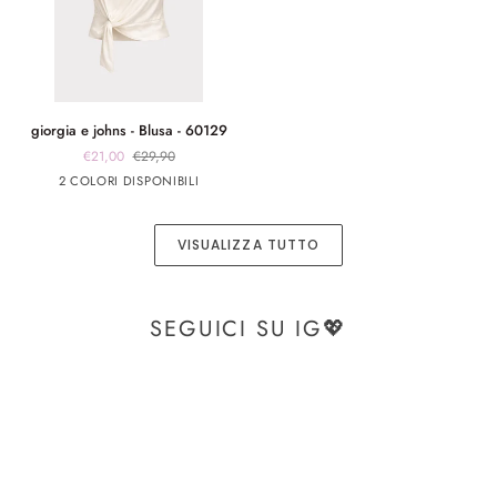
giorgia
giorgia e johns - Blusa - 60129
e
€21,00
€29,90
johns
Bianco
Blu
2 COLORI DISPONIBILI
-
Blusa
-
VISUALIZZA TUTTO
60129
SEGUICI SU IG💖