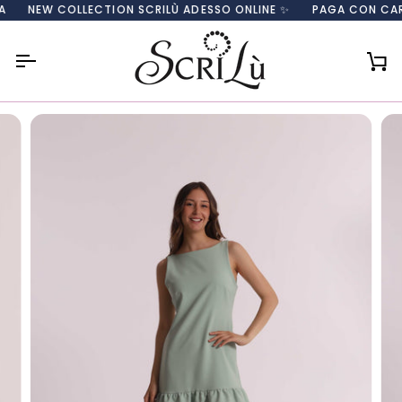
Salta
NEW COLLECTION SCRILÙ ADESSO ONLINE ✨
PAGA CON CARTA, P
al
contenuto
Car