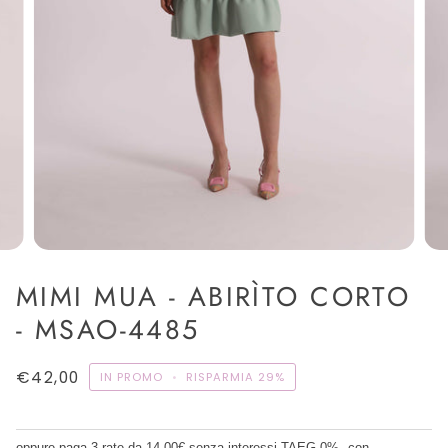
MIMI MUA - ABIRÌTO CORTO
- MSAO-4485
€42,00
IN PROMO
•
RISPARMIA
29%
oppure paga 3 rate da
14.00€
senza interessi TAEG 0%
con