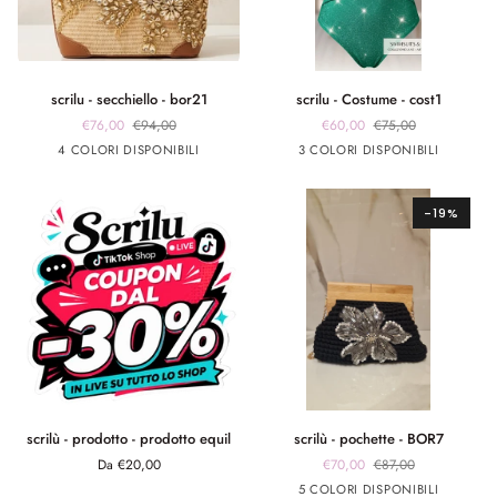
scrilu
scrilu
scrilu - secchiello - bor21
scrilu - Costume - cost1
-
-
€76,00
€94,00
€60,00
€75,00
secchiello
Costume
beige
beige
beige
beige
verde
fuxia
Argento
4 COLORI DISPONIBILI
3 COLORI DISPONIBILI
-
-
manico
manico
manico
manico
smeraldo
bor21
cost1
cuoio
nero
burro
bianco
-19%
scrilù
scrilù
scrilù - prodotto - prodotto equil
scrilù - pochette - BOR7
-
-
Da €20,00
€70,00
€87,00
prodotto
pochette
Nero
Arancione
Verde
fuxia
celeste
5 COLORI DISPONIBILI
-
-