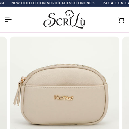
Salta
NEW COLLECTION SCRILÙ ADESSO ONLINE ✨
PAGA CON CARTA, 
al
contenuto
Car