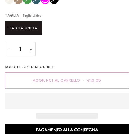
esaurita
esaurita
esaurita
esaurita
esaurita
o
o
o
o
o
non
non
non
non
non
disponibile
disponibile
disponibile
disponibile
disponibile
TAGLIA
Taglia Unica
TAGLIA UNICA
−
+
SOLO
1
PEZZI DISPONIBILI
AGGIUNGI AL CARRELLO
•
€19,95
PAGAMENTO ALLA CONSEGNA