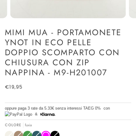
MIMI MUA - PORTAMONETE
YNOT IN ECO PELLE
DOPPIO SCOMPARTO CON
CHIUSURA CON ZIP
NAPPINA - M9-H201007
€19,95
oppure paga 3 rate da
5.33€
senza interessi TAEG 0%
con
&
COLORE
fuxia
panna
Variante
CAMMELLO
Variante
Verde
Variante
OTTANIO
Variante
fuxia
Nero
Variante