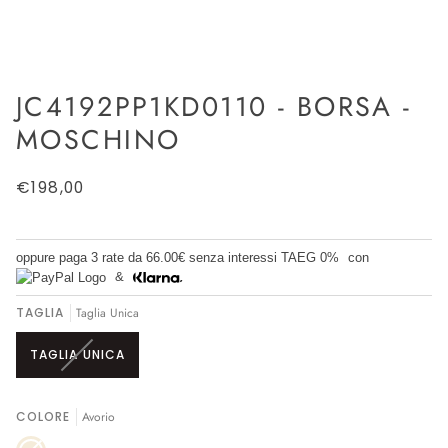
JC4192PP1KD0110 - BORSA -
MOSCHINO
€198,00
oppure paga 3 rate da
66.00€
senza interessi TAEG 0%
con
&
TAGLIA
Taglia Unica
VARIANTE
TAGLIA UNICA
ESAURITA
O
NON
COLORE
Avorio
DISPONIBILE
Avorio
Variante