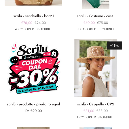
scrilu
scrilu
scrilu - secchiello - bor21
scrilu - Costume - cost1
-
-
€76,00
€94,00
€60,00
€75,00
secchiello
Costume
beige
beige
beige
beige
verde
fuxia
Argento
4 COLORI DISPONIBILI
3 COLORI DISPONIBILI
-
-
manico
manico
manico
manico
smeraldo
bor21
cost1
cuoio
nero
burro
bianco
-18%
scrilù
scrilù
scrilù - prodotto - prodotto equil
scrilù - Cappello - CP2
-
-
Da €20,00
€31,00
€38,00
prodotto
Cappello
Beige
1 COLORE DISPONIBILE
-
-
prodotto
CP2
equil