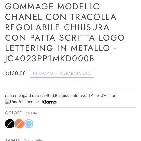
GOMMAGE MODELLO
CHANEL CON TRACOLLA
REGOLABILE CHIUSURA
CON PATTA SCRITTA LOGO
LETTERING IN METALLO -
JC4023PP1MKD000B
€139,00
IN PROMO
•
RISPARMIA
29%
oppure paga 3 rate da
46.33€
senza interessi TAEG 0%
con
&
COLORE
celeste
Nero
Variante
corallo
Variante
celeste
esaurita
esaurita
o
o
non
non
disponibile
disponibile
TAGLIA
Taglia Unica