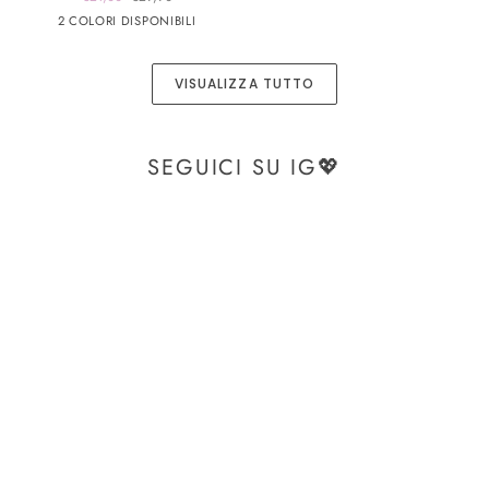
johns
Bianco
Blu
2 COLORI DISPONIBILI
-
Blusa
-
VISUALIZZA TUTTO
60129
SEGUICI SU IG💖