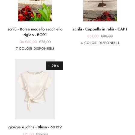
scrilù
scrilù
scrilù - Borsa modello secchiello
scrilù - Cappello in rafia - CAP1
-
-
rigido - BOR1
€31,00
€38,00
Borsa
Cappello
Da €60,00
€75,00
panna
panna
Rosa
Beige
4 COLORI DISPONIBILI
modello
in
panna
panna
Blu
Verde
Beige
app
app
7 COLORI DISPONIBILI
secchiello
rafia
app
app
nero
rosa
rigido
-
nero
rosa
-
CAP1
-29%
BOR1
giorgia
giorgia e johns - Blusa - 60129
e
€21,00
€29,90