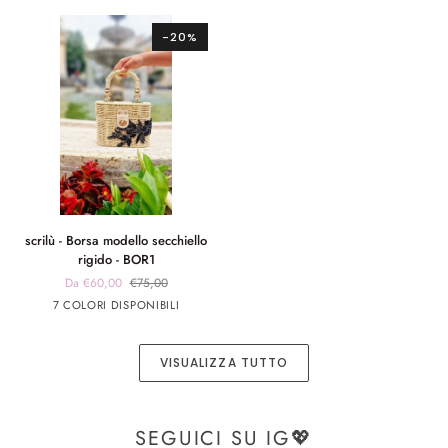
in
rosa
argento
rafia
-20%
-
BOR3
scrilù
scrilù - Borsa modello secchiello
-
rigido - BOR1
Borsa
Da €60,00
€75,00
modello
panna
panna
Blu
Verde
Beige
7 COLORI DISPONIBILI
secchiello
app
app
rigido
nero
rosa
-
VISUALIZZA TUTTO
BOR1
SEGUICI SU IG💖