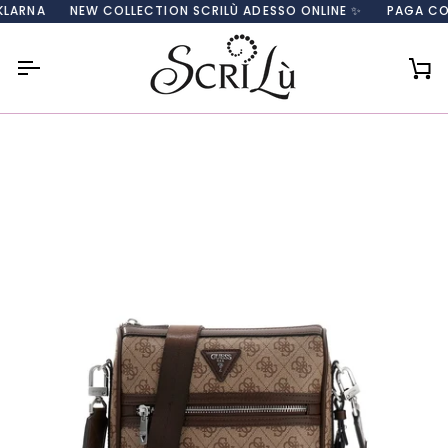
Salta
RNA
NEW COLLECTION SCRILÙ ADESSO ONLINE ✨
PAGA CON CA
al
contenuto
Car