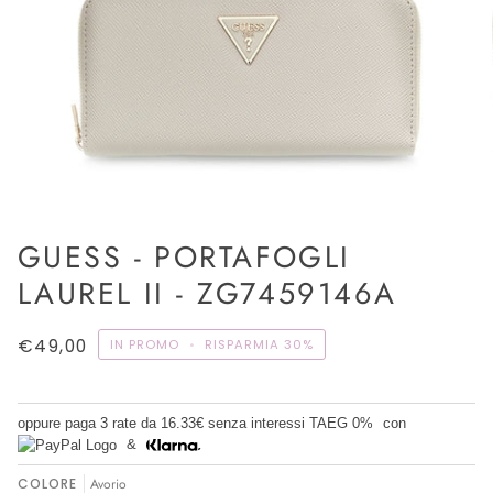
GUESS - PORTAFOGLI
LAUREL II - ZG7459146A
€49,00
IN PROMO
•
RISPARMIA
30%
oppure paga 3 rate da
16.33€
senza interessi TAEG 0%
con
&
COLORE
Avorio