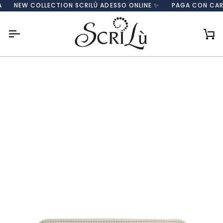
Salta
NEW COLLECTION SCRILÙ ADESSO ONLINE ✨
PAGA CON CARTA, P
al
contenuto
Car