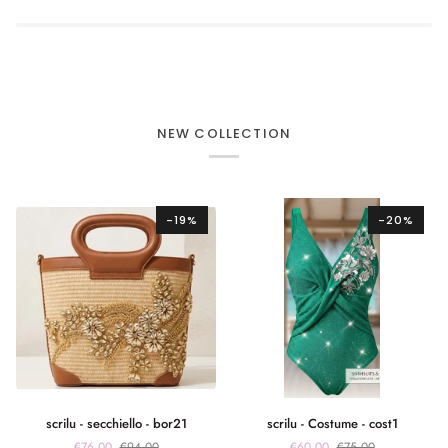
NEW COLLECTION
-19%
-20%
scrilu
scrilu
scrilu - secchiello - bor21
scrilu - Costume - cost1
-
-
€76,00
€94,00
€60,00
€75,00