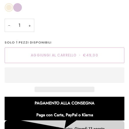
Avorio
glicine
−
+
SOLO
1
PEZZI DISPONIBILI
AGGIUNGI AL CARRELLO
•
€49,00
PAGAMENTO ALLA CONSEGNA
Paga con Carta, PayPal o Klarna
Ricevi il tuo ordine entro:
Giovedì 13 agosto