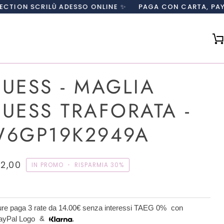
LÙ ADESSO ONLINE ✨
PAGA CON CARTA, PAYPAL O IN 3 
UESS - MAGLIA
UESS TRAFORATA -
6GP19K2949A
2,00
IN PROMO
•
RISPARMIA
30%
re paga 3 rate da
14.00€
senza interessi TAEG 0%
con
&