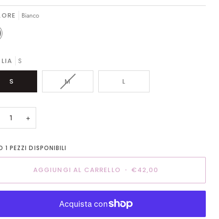
LORE
Bianco
co
LIA
S
VARIANTE
S
M
L
ESAURITA
O
NON
+
DISPONIBILE
LO
1
PEZZI DISPONIBILI
AGGIUNGI AL CARRELLO
•
€42,00