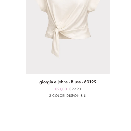
giorgia
giorgia e johns - Blusa - 60129
e
€21,00
€29,90
johns
Bianco
Blu
2 COLORI DISPONIBILI
-
Blusa
-
60129