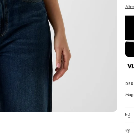
Altr
DES
Magl