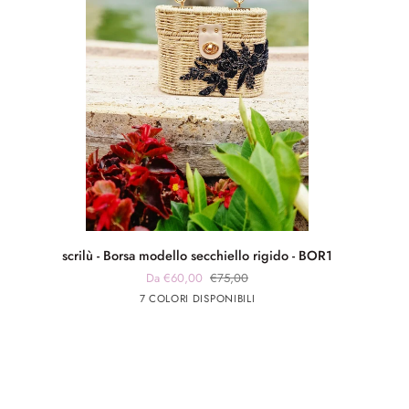
scrilù
scrilù - Borsa modello secchiello rigido - BOR1
-
Da €60,00
€75,00
Borsa
panna
panna
Blu
Verde
Beige
7 COLORI DISPONIBILI
modello
app
app
secchiello
nero
rosa
rigido
-
BOR1