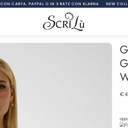
PAYPAL O IN 3 RATE CON KLARNA
NEW COLLECTION SCRI
G
G
W
€4
oppu