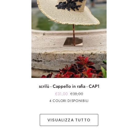
scrilù
scrilù - Cappello in rafia - CAP1
-
€31,00
€38,00
Cappello
panna
panna
Rosa
Beige
4 COLORI DISPONIBILI
in
app
app
rafia
nero
rosa
-
VISUALIZZA TUTTO
CAP1