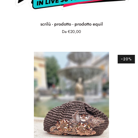
scrilù
scrilù - prodotto - prodotto equil
-
Da €20,00
prodotto
-
prodotto
equil
-20%