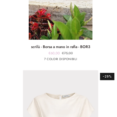
scrilù
scrilù - Borsa a mano in rafia - BOR3
-
€60,00
€75,00
Borsa
Marrone
beige
panna
Rosso
panna
7 COLORI DISPONIBILI
a
chiaro
app
app
mano
rosa
argento
in
rafia
-29%
-
BOR3