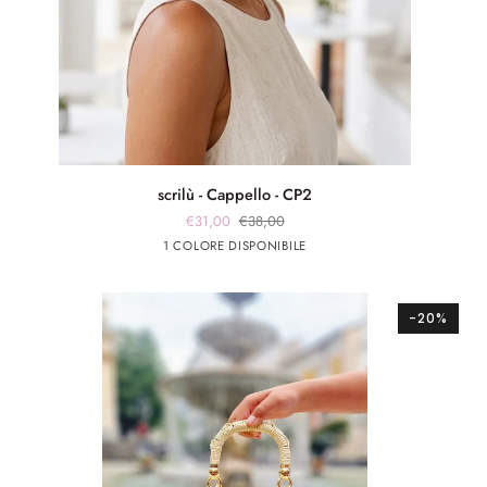
scrilù
scrilù - Cappello - CP2
-
€31,00
€38,00
Cappello
Beige
1 COLORE DISPONIBILE
-
CP2
-20%