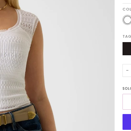
CO
Bian
TAG
−
SO