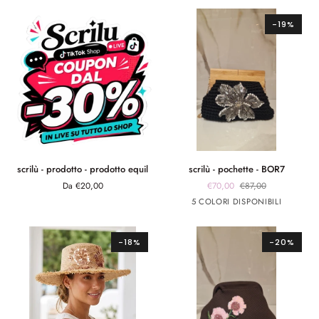
cuoio
nero
burro
bianco
-19%
scrilù
scrilù
scrilù - prodotto - prodotto equil
scrilù - pochette - BOR7
-
-
Da €20,00
€70,00
€87,00
prodotto
pochette
Nero
Arancione
Verde
fuxia
celeste
5 COLORI DISPONIBILI
-
-
prodotto
BOR7
equil
-18%
-20%