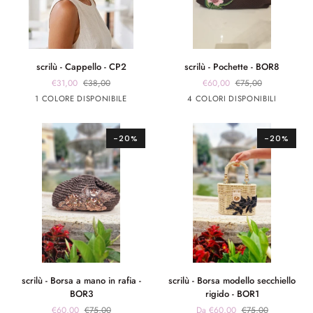
scrilù
scrilù
scrilù - Cappello - CP2
scrilù - Pochette - BOR8
-
-
€31,00
€38,00
€60,00
€75,00
Cappello
Pochette
Beige
marrone
marrone
Rosa
Rosso
1 COLORE DISPONIBILE
4 COLORI DISPONIBILI
-
-
app
app
CP2
BOR8
rosa
giallo
-20%
-20%
scrilù
scrilù
scrilù - Borsa a mano in rafia -
scrilù - Borsa modello secchiello
-
-
BOR3
rigido - BOR1
Borsa
Borsa
€60,00
€75,00
Da €60,00
€75,00