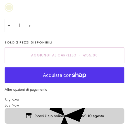
Beige
−
+
SOLO
2
PEZZI DISPONIBILI
AGGIUNGI AL CARRELLO
•
€55,00
Altre opzioni di pagamento
Buy Now
Buy Now
Ricevi il tuo ordine entro:
Lunedì 10 agosto