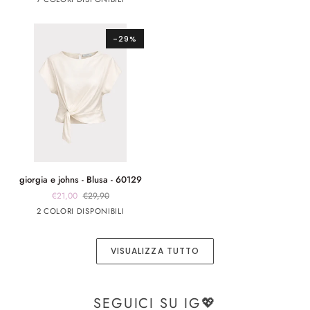
secchiello
rafia
app
app
nero
rosa
rigido
-
nero
rosa
-
CAP1
-29%
BOR1
giorgia
giorgia e johns - Blusa - 60129
e
€21,00
€29,90
johns
Bianco
Blu
2 COLORI DISPONIBILI
-
Blusa
-
VISUALIZZA TUTTO
60129
SEGUICI SU IG💖