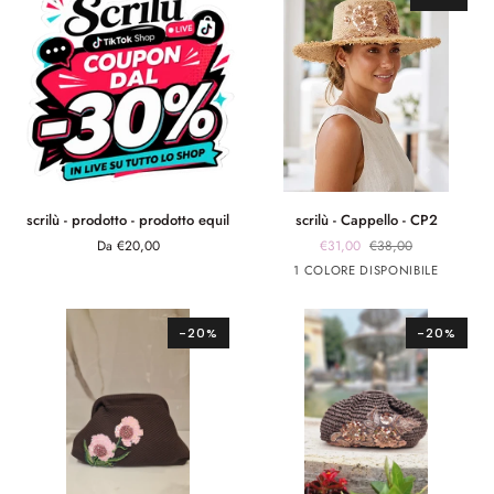
scrilù
scrilù
scrilù - prodotto - prodotto equil
scrilù - Cappello - CP2
-
-
Da €20,00
€31,00
€38,00
prodotto
Cappello
Beige
1 COLORE DISPONIBILE
-
-
prodotto
CP2
equil
-20%
-20%