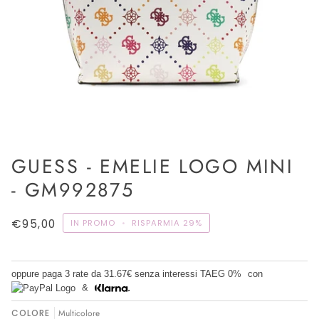
GUESS - EMELIE LOGO MINI
- GM992875
€95,00
IN PROMO
•
RISPARMIA
29%
oppure paga 3 rate da
31.67€
senza interessi TAEG 0%
con
&
COLORE
Multicolore