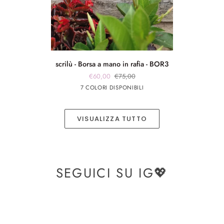
scrilù
scrilù - Borsa a mano in rafia - BOR3
-
€60,00
€75,00
Borsa
Marrone
beige
panna
Rosso
panna
7 COLORI DISPONIBILI
a
chiaro
app
app
mano
rosa
argento
in
VISUALIZZA TUTTO
rafia
-
BOR3
SEGUICI SU IG💖