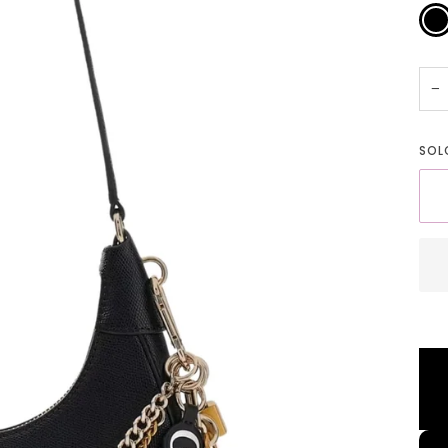
Ner
−
SO