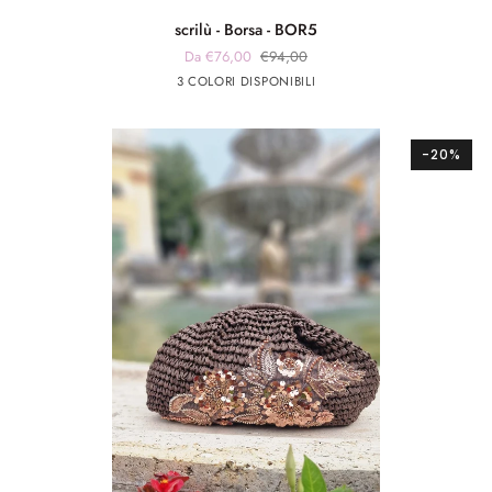
scrilù
scrilù - Borsa - BOR5
-
Da €76,00
€94,00
Borsa
beige
panna
verde
3 COLORI DISPONIBILI
-
scuro
militare
BOR5
-20%