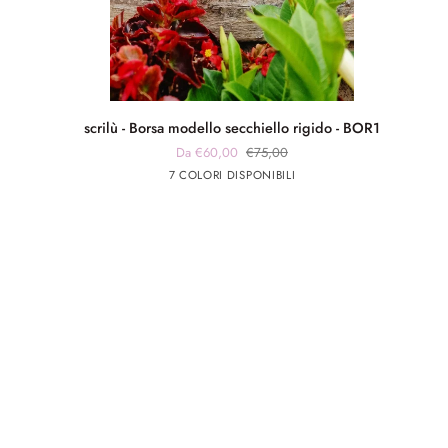
scrilù
scrilù - Borsa modello secchiello rigido - BOR1
-
Da €60,00
€75,00
Borsa
panna
panna
Blu
Verde
Beige
7 COLORI DISPONIBILI
modello
app
app
secchiello
nero
rosa
rigido
-
BOR1