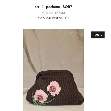
scrilù
scrilù - pochette - BOR7
-
€70,00
€87,00
pochette
Nero
Arancione
Verde
fuxia
celeste
5 COLORI DISPONIBILI
-
BOR7
-20%