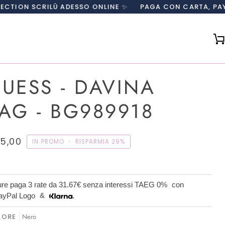
ILÙ ADESSO ONLINE ✨
PAGA CON CARTA, PAYPAL O IN 3 
UESS - DAVINA
AG - BG989918
5,00
IN PROMO
•
RISPARMIA
29%
re paga 3 rate da
31.67€
senza interessi TAEG 0%
con
&
LORE
Nero