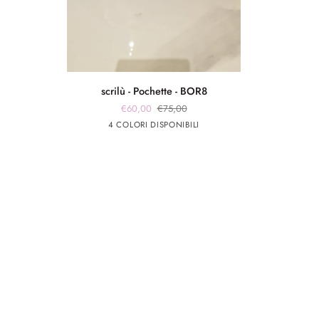
scrilù
scrilù - Pochette - BOR8
-
€60,00
€75,00
Pochette
marrone
marrone
Rosa
Rosso
4 COLORI DISPONIBILI
-
app
app
BOR8
rosa
giallo