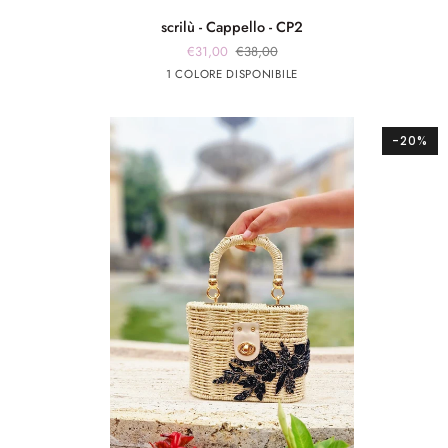
scrilù
scrilù - Cappello - CP2
-
€31,00
€38,00
Cappello
Beige
1 COLORE DISPONIBILE
-
CP2
-20%