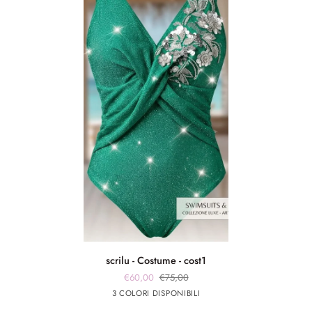
scrilu
scrilu - Costume - cost1
-
€60,00
€75,00
Costume
verde
fuxia
Argento
3 COLORI DISPONIBILI
-
smeraldo