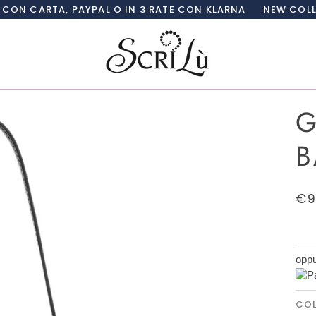
 PAYPAL O IN 3 RATE CON KLARNA
NEW COLLECTION SCR
G
B
€9
oppu
CO