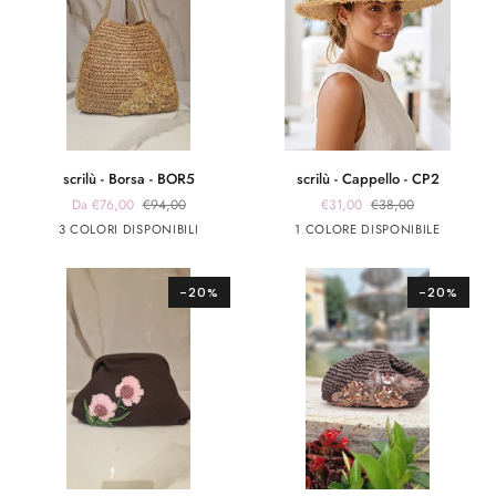
scrilù
scrilù
scrilù - Borsa - BOR5
scrilù - Cappello - CP2
-
-
Da €76,00
€94,00
€31,00
€38,00
Borsa
Cappello
beige
panna
verde
Beige
3 COLORI DISPONIBILI
1 COLORE DISPONIBILE
-
-
scuro
militare
BOR5
CP2
-20%
-20%