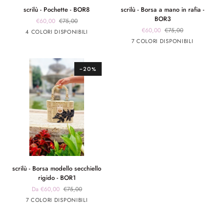
scrilù
scrilù
scrilù - Pochette - BOR8
scrilù - Borsa a mano in rafia -
-
-
BOR3
€60,00
€75,00
Pochette
Borsa
€60,00
€75,00
marrone
marrone
Rosa
Rosso
4 COLORI DISPONIBILI
-
a
app
app
Marrone
beige
panna
Rosso
panna
7 COLORI DISPONIBILI
BOR8
mano
rosa
giallo
chiaro
app
app
in
rosa
argento
rafia
-20%
-
BOR3
scrilù
scrilù - Borsa modello secchiello
-
rigido - BOR1
Borsa
Da €60,00
€75,00
modello
panna
panna
Blu
Verde
Beige
7 COLORI DISPONIBILI
secchiello
app
app
rigido
nero
rosa