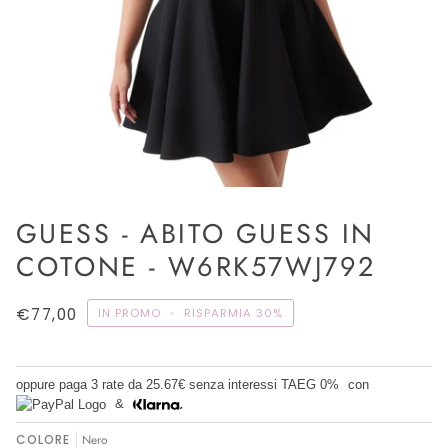
GUESS - ABITO GUESS IN
COTONE - W6RK57WJ792
€77,00
IN PROMO
•
RISPARMIA
30%
oppure paga 3 rate da
25.67€
senza interessi TAEG 0%
con
&
COLORE
Nero