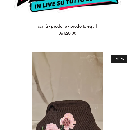
scrilù
scrilù - prodotto - prodotto equil
-
Da €20,00
prodotto
-
prodotto
equil
-20%