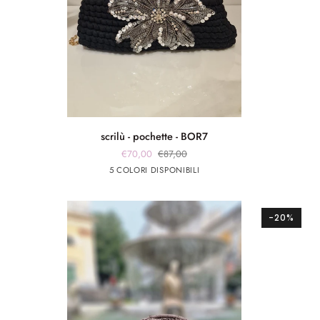
scrilù
scrilù - pochette - BOR7
-
€70,00
€87,00
pochette
Nero
Arancione
Verde
fuxia
celeste
5 COLORI DISPONIBILI
-
BOR7
-20%