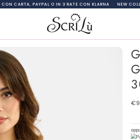
 PAYPAL O IN 3 RATE CON KLARNA
NEW COLLECTION SCRI
G
G
3
€9
oppu