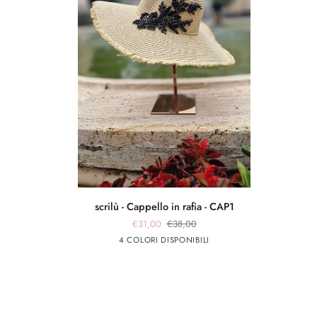
scrilù
scrilù - Cappello in rafia - CAP1
-
€31,00
€38,00
Cappello
panna
panna
Rosa
Beige
4 COLORI DISPONIBILI
in
app
app
rafia
nero
rosa
-
CAP1