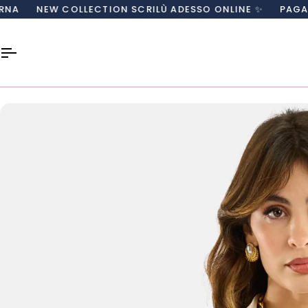
Salta
COLLECTION SCRILÙ ADESSO ONLINE ✨
PAGA CON CARTA,
al
contenuto