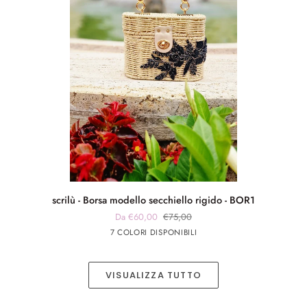
scrilù
scrilù - Borsa modello secchiello rigido - BOR1
-
Da €60,00
€75,00
Borsa
panna
panna
Blu
Verde
Beige
7 COLORI DISPONIBILI
modello
app
app
secchiello
nero
rosa
rigido
VISUALIZZA TUTTO
-
BOR1