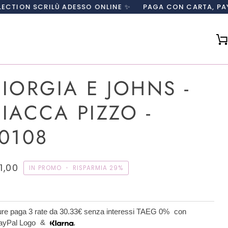
LÙ ADESSO ONLINE ✨
PAGA CON CARTA, PAYPAL O IN 3 
IORGIA E JOHNS -
IACCA PIZZO -
0108
1,00
IN PROMO
•
RISPARMIA
29%
re paga 3 rate da
30.33€
senza interessi TAEG 0%
con
&