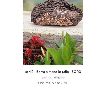
scrilù
scrilù - Borsa a mano in rafia - BOR3
-
€60,00
€75,00
Borsa
Marrone
beige
panna
Rosso
panna
7 COLORI DISPONIBILI
a
chiaro
app
app
mano
rosa
argento
in
rafia
-