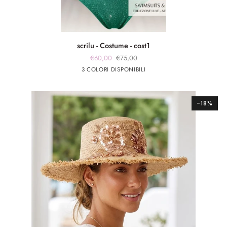
scrilu
scrilu - Costume - cost1
-
€60,00
€75,00
Costume
verde
fuxia
Argento
3 COLORI DISPONIBILI
-
smeraldo
cost1
-18%