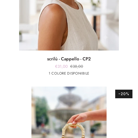
scrilù
scrilù - Cappello - CP2
-
€31,00
€38,00
Cappello
Beige
1 COLORE DISPONIBILE
-
CP2
-20%