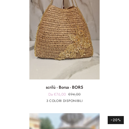
scrilù
scrilù - Borsa - BOR5
-
Da €76,00
€94,00
Borsa
beige
panna
verde
3 COLORI DISPONIBILI
-
scuro
militare
BOR5
-20%