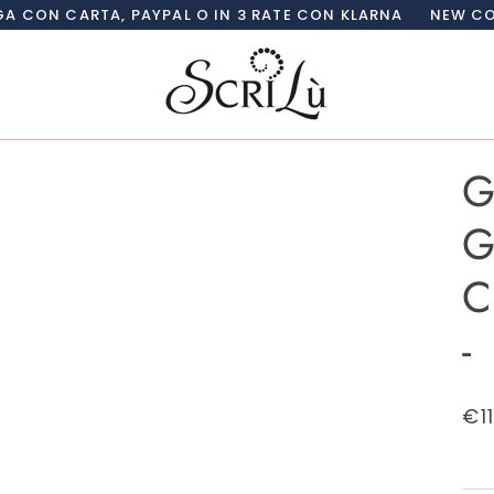
A, PAYPAL O IN 3 RATE CON KLARNA
NEW COLLECTION S
G
G
C
-
€1