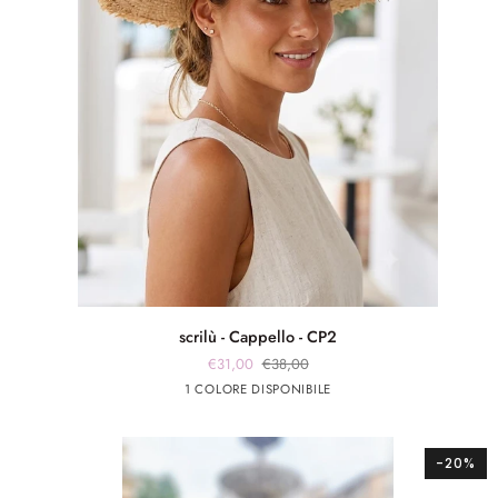
scrilù
scrilù - Cappello - CP2
-
€31,00
€38,00
Cappello
Beige
1 COLORE DISPONIBILE
-
CP2
-20%