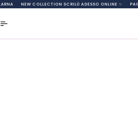
Salta
W COLLECTION SCRILÙ ADESSO ONLINE ✨
PAGA CON CART
al
contenuto