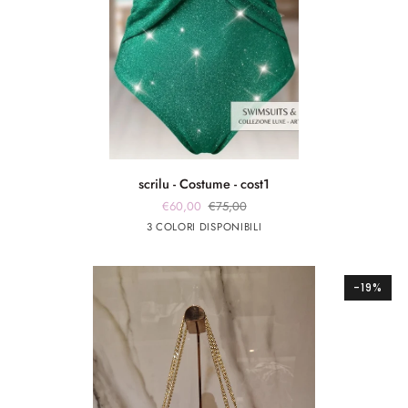
scrilu
scrilu - Costume - cost1
-
€60,00
€75,00
Costume
verde
fuxia
Argento
3 COLORI DISPONIBILI
-
smeraldo
cost1
-19%