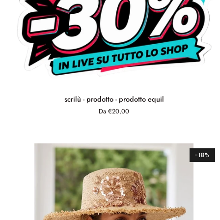
scrilù
scrilù - prodotto - prodotto equil
-
Da €20,00
prodotto
-
prodotto
equil
-18%