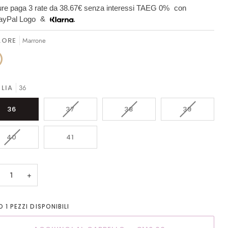
re paga 3 rate da
38.67€
senza interessi TAEG 0%
con
&
LORE
Marrone
one
LIA
36
VARIANTE
VARIANTE
VARIANTE
36
37
38
39
ESAURITA
ESAURITA
ESAURITA
O
O
O
VARIANTE
40
41
NON
NON
NON
ESAURITA
DISPONIBILE
DISPONIBILE
DISPONIBI
O
NON
+
DISPONIBILE
LO
1
PEZZI DISPONIBILI