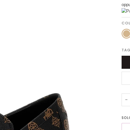
oppu
CO
Marr
TAG
−
SO