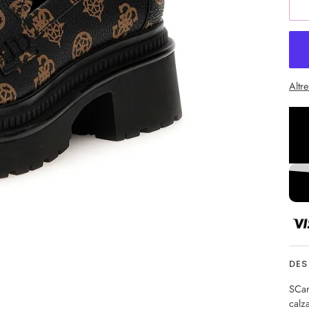
Altr
DES
SCar
calz