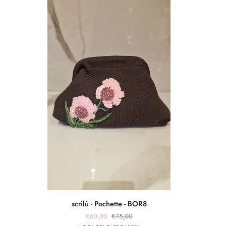
scrilù
scrilù - Pochette - BOR8
-
€60,00
€75,00
Pochette