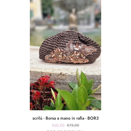
scrilù
scrilù - Borsa a mano in rafia - BOR3
-
€60,00
€75,00
Borsa