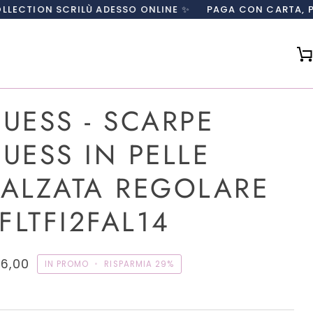
CRILÙ ADESSO ONLINE ✨
PAGA CON CARTA, PAYPAL O IN
UESS - SCARPE
UESS IN PELLE
ALZATA REGOLARE
 FLTFI2FAL14
16,00
IN PROMO
•
RISPARMIA
29%