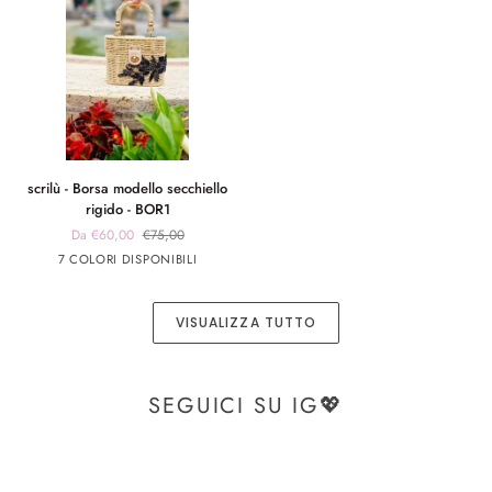
scrilù
scrilù - Borsa modello secchiello
-
rigido - BOR1
Borsa
Da €60,00
€75,00
modello
panna
panna
Blu
Verde
Beige
7 COLORI DISPONIBILI
secchiello
app
app
rigido
nero
rosa
-
VISUALIZZA TUTTO
BOR1
SEGUICI SU IG💖