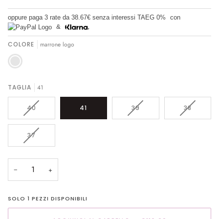
oppure paga 3 rate da
38.67€
senza interessi TAEG 0%
con
&
COLORE
marrone logo
marrone
logo
TAGLIA
41
VARIANTE
VARIANTE
VARIANTE
40
41
39
38
ESAURITA
ESAURITA
ESAURITA
O
O
O
NON
NON
NON
VARIANTE
37
DISPONIBILE
DISPONIBILE
DISPONIB
ESAURITA
O
NON
−
+
DISPONIBILE
SOLO
1
PEZZI DISPONIBILI