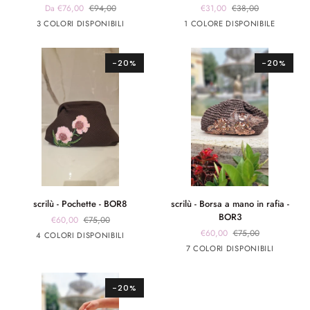
Da €76,00
€94,00
€31,00
€38,00
Borsa
Cappello
beige
panna
verde
Beige
3 COLORI DISPONIBILI
1 COLORE DISPONIBILE
-
-
scuro
militare
BOR5
CP2
-20%
-20%
scrilù
scrilù
scrilù - Pochette - BOR8
scrilù - Borsa a mano in rafia -
-
-
BOR3
€60,00
€75,00
Pochette
Borsa
€60,00
€75,00
marrone
marrone
Rosa
Rosso
4 COLORI DISPONIBILI
-
a
app
app
Marrone
beige
panna
Rosso
panna
7 COLORI DISPONIBILI
BOR8
mano
rosa
giallo
chiaro
app
app
in
rosa
argento
rafia
-20%
-
BOR3