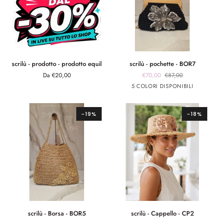
scrilù
scrilù
scrilù - prodotto - prodotto equil
scrilù - pochette - BOR7
-
-
Da €20,00
€70,00
€87,00
prodotto
pochette
Nero
Arancione
Verde
fuxia
celeste
5 COLORI DISPONIBILI
-
-
prodotto
BOR7
equil
-19%
-18%
scrilù
scrilù
scrilù - Borsa - BOR5
scrilù - Cappello - CP2
-
-