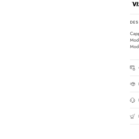
DES
Capp
Mode
Mode