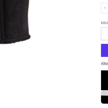
−
SO
Altr