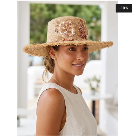
cuoio
nero
burro
bianco
-18%