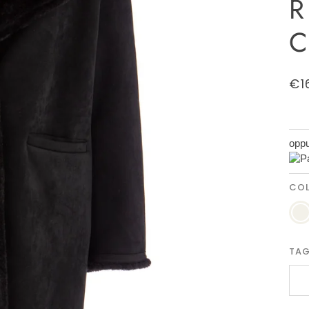
R
C
€1
oppu
CO
pan
TAG