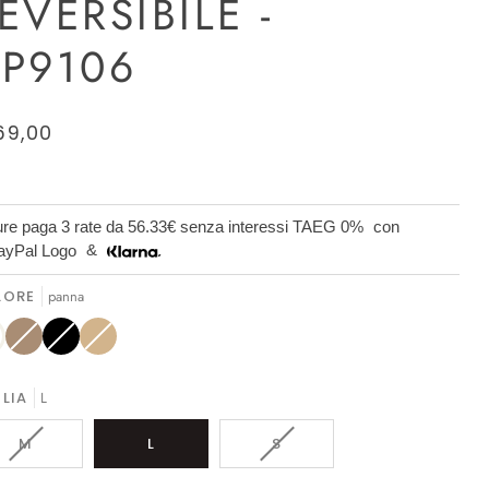
EVERSIBILE -
P9106
69,00
re paga 3 rate da
56.33€
senza interessi TAEG 0%
con
&
LORE
panna
na
CAMMELLO
Variante
Nero
Variante
Marrone
Variante
esaurita
esaurita
esaurita
o
o
o
non
non
non
disponibile
disponibile
disponibile
LIA
L
VARIANTE
VARIANTE
M
L
S
ESAURITA
ESAURITA
O
O