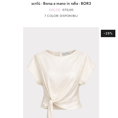
scrilù
scrilù - Borsa a mano in rafia - BOR3
-
€60,00
€75,00
Borsa
Marrone
beige
panna
Rosso
panna
7 COLORI DISPONIBILI
a
chiaro
app
app
mano
rosa
argento
in
rafia
-29%
-
BOR3