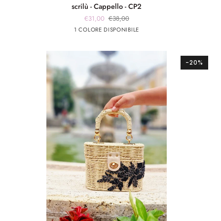
scrilù
scrilù - Cappello - CP2
-
€31,00
€38,00
Cappello
Beige
1 COLORE DISPONIBILE
-
CP2
-20%