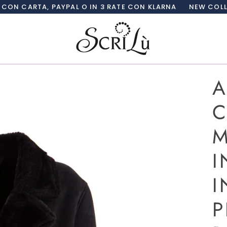
PAYPAL O IN 3 RATE CON KLARNA
NEW COLLECTION SCRI
A
C
M
I
I
P