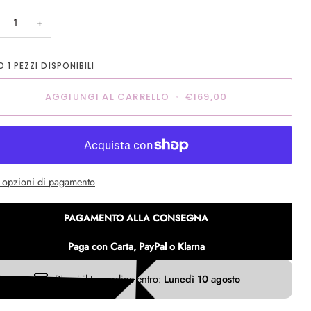
NON
NON
+
DISPONIBILE
DISPONIBILE
LO
1
PEZZI DISPONIBILI
AGGIUNGI AL CARRELLO
•
€169,00
e opzioni di pagamento
PAGAMENTO ALLA CONSEGNA
Paga con Carta, PayPal o Klarna
Ricevi il tuo ordine entro:
Lunedì 10 agosto