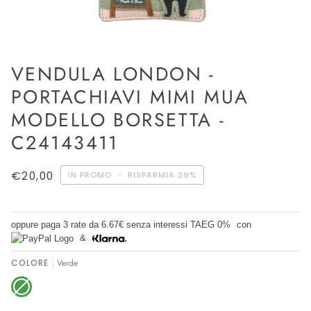
VENDULA LONDON -
PORTACHIAVI MIMI MUA
MODELLO BORSETTA -
C24143411
€20,00
IN PROMO
•
RISPARMIA
28%
oppure paga 3 rate da
6.67€
senza interessi TAEG 0%
con
&
COLORE
Verde
Verde
Variante
esaurita
o
non