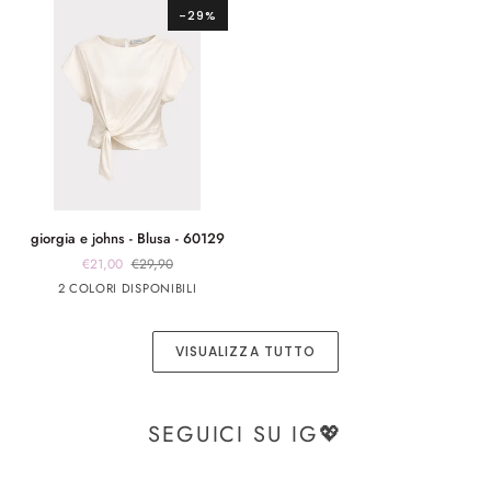
-29%
BOR1
giorgia
giorgia e johns - Blusa - 60129
e
€21,00
€29,90
johns
Bianco
Blu
2 COLORI DISPONIBILI
-
Blusa
-
VISUALIZZA TUTTO
60129
SEGUICI SU IG💖