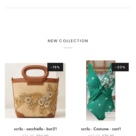
NEW COLLECTION
-19%
-20%
scrilu
scrilu
scrilu - secchiello - bor21
scrilu - Costume - cost1
-
-