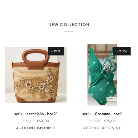
NEW COLLECTION
-19%
-20%
scrilu
scrilu
scrilu - secchiello - bor21
scrilu - Costume - cost1
-
-
€76,00
€94,00
€60,00
€75,00
secchiello
Costume
beige
beige
beige
beige
verde
fuxia
Argento
4 COLORI DISPONIBILI
3 COLORI DISPONIBILI
-
-
manico
manico
manico
manico
smeraldo
bor21
cost1