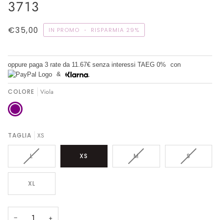
3713
€35,00
IN PROMO
•
RISPARMIA
29%
oppure paga 3 rate da
11.67€
senza interessi TAEG 0%
con
&
COLORE
Viola
Viola
TAGLIA
XS
VARIANTE
VARIANTE
VARIANTE
L
XS
M
S
ESAURITA
ESAURITA
ESAURITA
O
O
O
NON
NON
NON
XL
DISPONIBILE
DISPONIBILE
DISPONIB
−
+