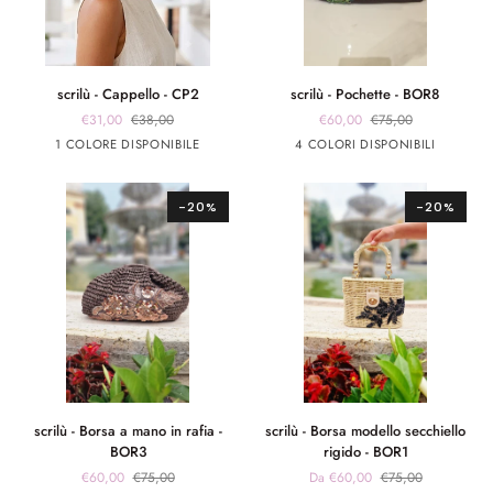
scrilù
scrilù
scrilù - Cappello - CP2
scrilù - Pochette - BOR8
-
-
€31,00
€38,00
€60,00
€75,00
Cappello
Pochette
Beige
marrone
marrone
Rosa
Rosso
1 COLORE DISPONIBILE
4 COLORI DISPONIBILI
-
-
app
app
CP2
BOR8
rosa
giallo
-20%
-20%
scrilù
scrilù
scrilù - Borsa a mano in rafia -
scrilù - Borsa modello secchiello
-
-
BOR3
rigido - BOR1
Borsa
Borsa
€60,00
€75,00
Da €60,00
€75,00
a
modello