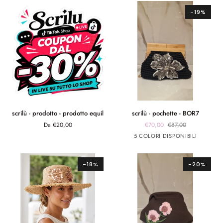
cuoio
nero
burro
bianco
-19%
scrilù
scrilù
scrilù - prodotto - prodotto equil
scrilù - pochette - BOR7
-
-
Da €20,00
€70,00
€87,00
prodotto
pochette
Nero
Arancione
Verde
fuxia
celeste
5 COLORI DISPONIBILI
-
-
prodotto
BOR7
equil
-18%
-20%