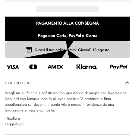
PAGAMENTO ALLA CONSEGNA
Paga con Carta, PayPal o Klarna
Ricevi il tuo ordine entro:
Giovedì 13 agosto
DESCRIZIONE
Scegli un outfit chic e sofisticato con quest'abito di maglia con lavorazione
jacquard con fantasia logo in all-over, scollo a V profondo e finta
abbottonatura sul davanti. Il punto vita è messo in evidenza da una
lavorazione a maglia compatta.
- Scollo a
Leggi di più