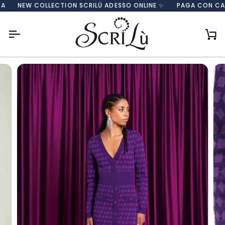
Salta
NEW COLLECTION SCRILÙ ADESSO ONLINE ✨
PAGA CON CARTA, 
al
contenuto
Car