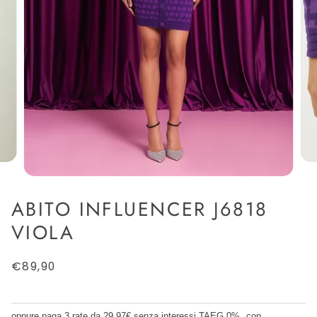
ABITO INFLUENCER J6818
VIOLA
€89,90
oppure paga 3 rate da
29.97€
senza interessi TAEG 0%
con