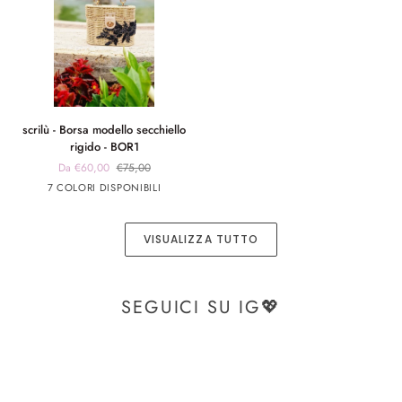
scrilù
scrilù - Borsa modello secchiello
-
rigido - BOR1
Borsa
Da €60,00
€75,00
modello
panna
panna
Blu
Verde
Beige
7 COLORI DISPONIBILI
secchiello
app
app
rigido
nero
rosa
-
VISUALIZZA TUTTO
BOR1
SEGUICI SU IG💖