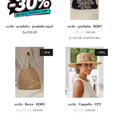
scrilù
scrilù
scrilù - prodotto - prodotto equil
scrilù - pochette - BOR7
-
-
Da €20,00
€70,00
€87,00
prodotto
pochette
Nero
Arancione
Verde
fuxia
celeste
5 COLORI DISPONIBILI
-
-
prodotto
BOR7
equil
-19%
-18%
scrilù
scrilù
scrilù - Borsa - BOR5
scrilù - Cappello - CP2
-
-
Da €76,00
€94,00
€31,00
€38,00
Borsa
Cappello