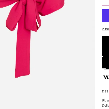
Altr
DES
Blus
Dett