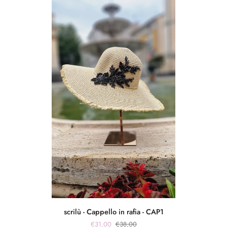
scrilù
scrilù - Cappello in rafia - CAP1
-
€31,00
€38,00