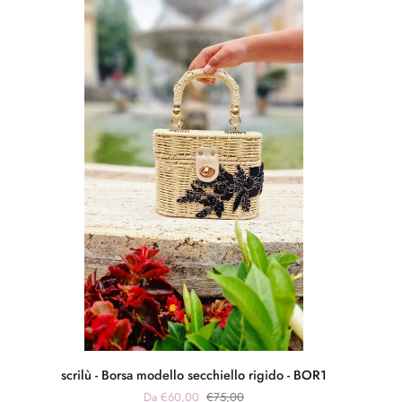
scrilù
scrilù - Borsa modello secchiello rigido - BOR1
-
Da €60,00
€75,00