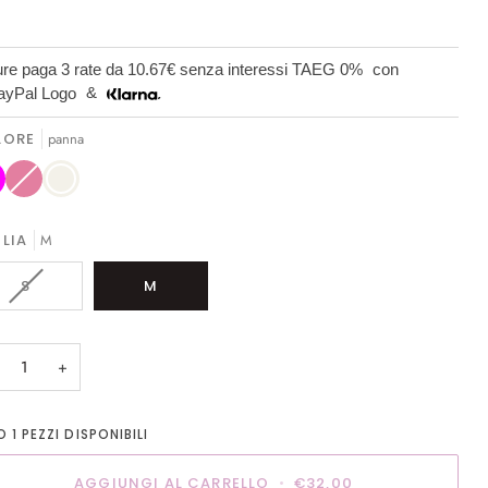
re paga 3 rate da
10.67€
senza interessi TAEG 0%
con
&
LORE
panna
ante
Rosa
Variante
panna
ita
esaurita
o
non
onibile
disponibile
LIA
M
VARIANTE
S
M
ESAURITA
O
NON
+
DISPONIBILE
LO
1
PEZZI DISPONIBILI
AGGIUNGI AL CARRELLO
•
€32,00