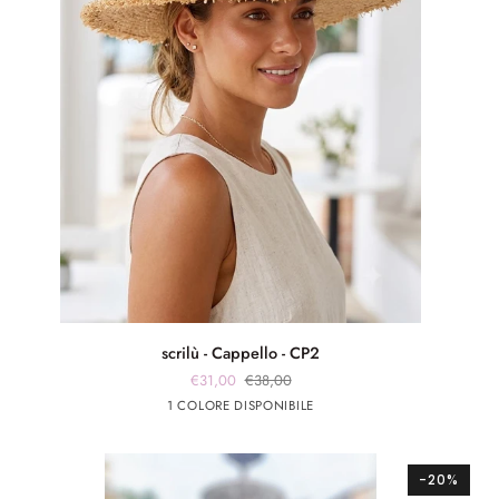
scrilù
scrilù - Cappello - CP2
-
€31,00
€38,00
Cappello
Beige
1 COLORE DISPONIBILE
-
CP2
-20%