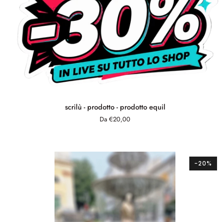
scrilù
scrilù - prodotto - prodotto equil
-
Da €20,00
prodotto
-
prodotto
equil
-20%