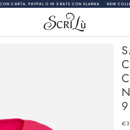
PAYPAL O IN 3 RATE CON KLARNA
NEW COLLECTION SCRI
S
C
C
N
9
€3