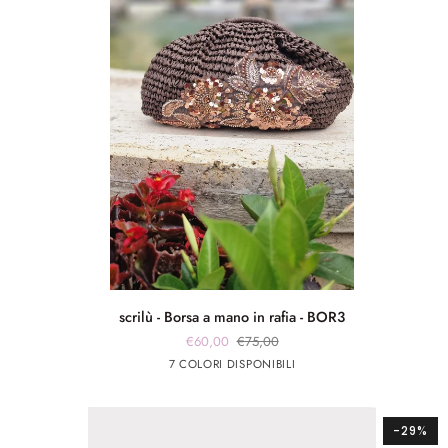
scrilù
scrilù - Borsa a mano in rafia - BOR3
-
€60,00
€75,00
Borsa
Marrone
beige
panna
Rosso
panna
7 COLORI DISPONIBILI
a
chiaro
app
app
mano
rosa
argento
in
rafia
-29%