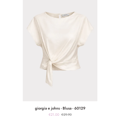
-
BOR3
giorgia
giorgia e johns - Blusa - 60129
e
€21,00
€29,90