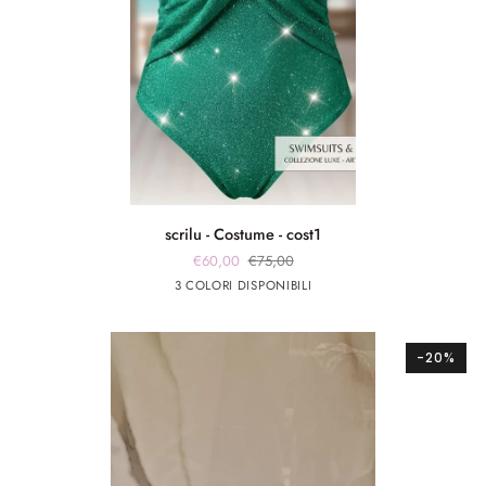
scrilu
scrilu - Costume - cost1
-
€60,00
€75,00
Costume
verde
fuxia
Argento
3 COLORI DISPONIBILI
-
smeraldo
cost1
-20%