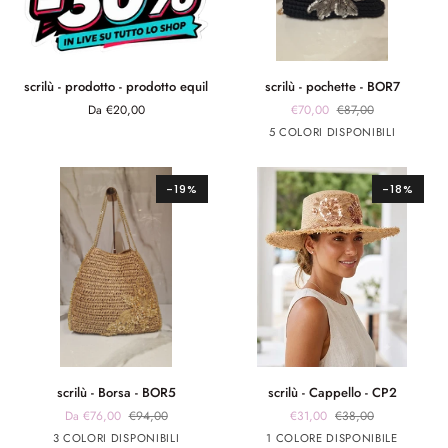
scrilù
scrilù
scrilù - prodotto - prodotto equil
scrilù - pochette - BOR7
-
-
Da €20,00
€70,00
€87,00
prodotto
pochette
Nero
Arancione
Verde
fuxia
celeste
5 COLORI DISPONIBILI
-
-
prodotto
BOR7
equil
-19%
-18%
scrilù
scrilù
scrilù - Borsa - BOR5
scrilù - Cappello - CP2
-
-
Da €76,00
€94,00
€31,00
€38,00
Borsa
Cappello
beige
panna
verde
Beige
3 COLORI DISPONIBILI
1 COLORE DISPONIBILE
-
-