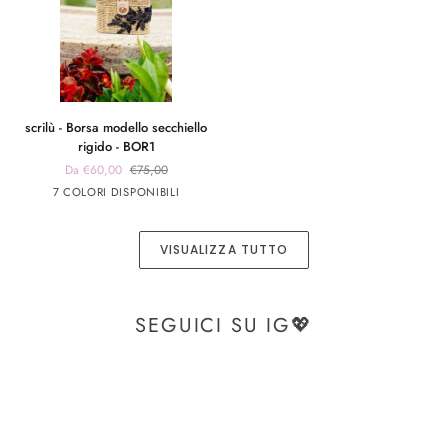
scrilù
scrilù - Borsa modello secchiello
-
rigido - BOR1
Borsa
Da €60,00
€75,00
modello
panna
panna
Blu
Verde
Beige
7 COLORI DISPONIBILI
secchiello
app
app
rigido
nero
rosa
-
VISUALIZZA TUTTO
BOR1
SEGUICI SU IG💖