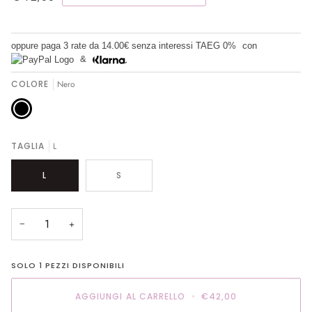
oppure paga 3 rate da
14.00€
senza interessi TAEG 0%
con
&
COLORE
Nero
Nero
TAGLIA
L
L
S
−
+
SOLO
1
PEZZI DISPONIBILI
AGGIUNGI AL CARRELLO
•
€42,00