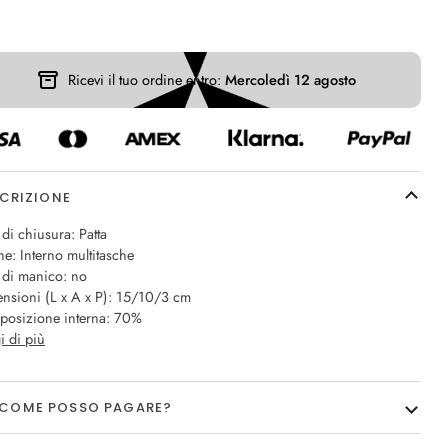
Ricevi il tuo ordine entro:
Mercoledì 12 agosto
CRIZIONE
 di chiusura: Patta
he: Interno multitasche
 di manico: no
nsioni (L x A x P): 15/10/3 cm
osizione interna: 70%
i di più
COME POSSO PAGARE?