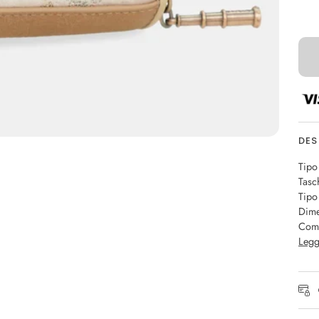
DES
Tipo
Tasc
Tipo
Dime
Comp
Legg