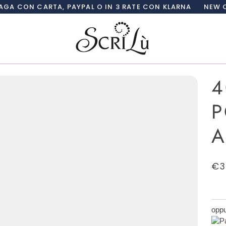
TA, PAYPAL O IN 3 RATE CON KLARNA
NEW COLLECTION 
4
P
A
€3
oppu