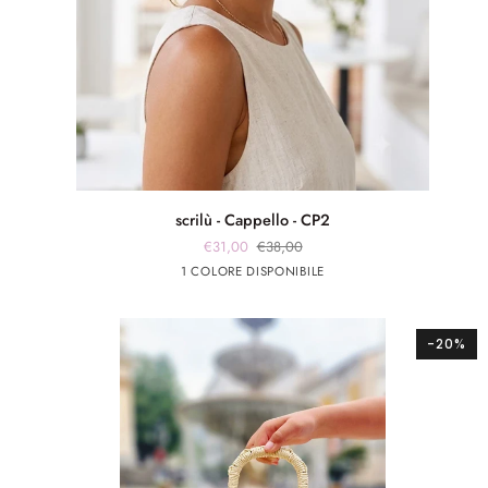
scrilù
scrilù - Cappello - CP2
-
€31,00
€38,00
Cappello
Beige
1 COLORE DISPONIBILE
-
CP2
-20%