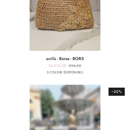
scrilù
scrilù - Borsa - BOR5
-
Da €76,00
€94,00
Borsa
beige
panna
verde
3 COLORI DISPONIBILI
-
scuro
militare
BOR5
-20%