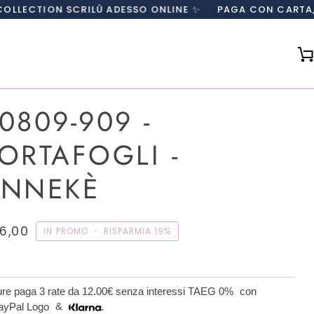
SCRILÙ ADESSO ONLINE ✨
PAGA CON CARTA, PAYPAL O IN
0809-909 -
ORTAFOGLI -
NNEKÈ
6,00
IN PROMO
•
RISPARMIA
19%
re paga 3 rate da
12.00€
senza interessi TAEG 0%
con
&