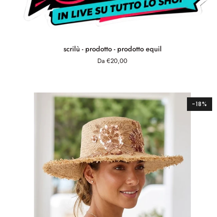
scrilù
scrilù - prodotto - prodotto equil
-
Da €20,00
prodotto
-
prodotto
equil
-18%