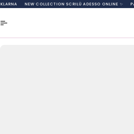
Salta
EW COLLECTION SCRILÙ ADESSO ONLINE ✨
PAGA CON CAR
al
contenuto