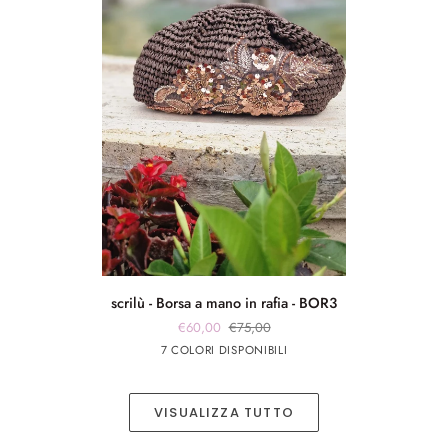
scrilù
scrilù - Borsa a mano in rafia - BOR3
-
€60,00
€75,00
Borsa
Marrone
beige
panna
Rosso
panna
7 COLORI DISPONIBILI
a
chiaro
app
app
mano
rosa
argento
in
VISUALIZZA TUTTO
rafia
-