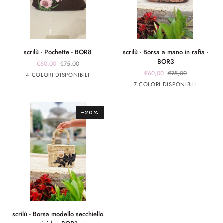
scrilù
scrilù
scrilù - Pochette - BOR8
scrilù - Borsa a mano in rafia -
-
-
BOR3
€60,00
€75,00
Pochette
Borsa
€60,00
€75,00
marrone
marrone
Rosa
Rosso
4 COLORI DISPONIBILI
-
a
app
app
Marrone
beige
panna
Rosso
panna
7 COLORI DISPONIBILI
BOR8
mano
rosa
giallo
chiaro
app
app
in
rosa
argento
rafia
-20%
-
BOR3
scrilù
scrilù - Borsa modello secchiello
-