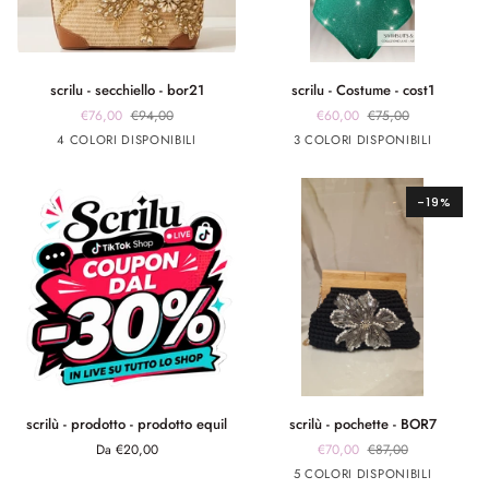
scrilu
scrilu
scrilu - secchiello - bor21
scrilu - Costume - cost1
-
-
€76,00
€94,00
€60,00
€75,00
secchiello
Costume
beige
beige
beige
beige
verde
fuxia
Argento
4 COLORI DISPONIBILI
3 COLORI DISPONIBILI
-
-
manico
manico
manico
manico
smeraldo
bor21
cost1
cuoio
nero
burro
bianco
-19%
scrilù
scrilù
scrilù - prodotto - prodotto equil
scrilù - pochette - BOR7
-
-
Da €20,00
€70,00
€87,00
prodotto
pochette
Nero
Arancione
Verde
fuxia
celeste
5 COLORI DISPONIBILI
-
-