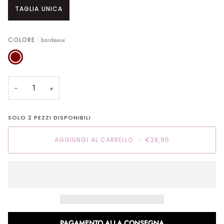
TAGLIA UNICA
COLORE
bordeaux
bordeaux
−
+
SOLO
2
PEZZI DISPONIBILI
AGGIUNGI AL CARRELLO
•
€28,95
PAGAMENTO ALLA CONSEGNA