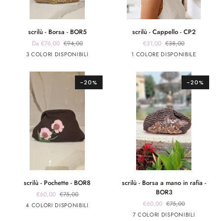
scrilù
scrilù
scrilù - Borsa - BOR5
scrilù - Cappello - CP2
-
-
Da €76,00
€94,00
€31,00
€38,00
Borsa
Cappello
beige
panna
verde
Beige
3 COLORI DISPONIBILI
1 COLORE DISPONIBILE
-
-
scuro
militare
BOR5
CP2
-20%
-20%
scrilù
scrilù
scrilù - Pochette - BOR8
scrilù - Borsa a mano in rafia -
-
-
BOR3
€60,00
€75,00
Pochette
Borsa
€60,00
€75,00
marrone
marrone
Rosa
Rosso
4 COLORI DISPONIBILI
-
a
app
app
Marrone
beige
panna
Rosso
panna
7 COLORI DISPONIBILI
BOR8
mano