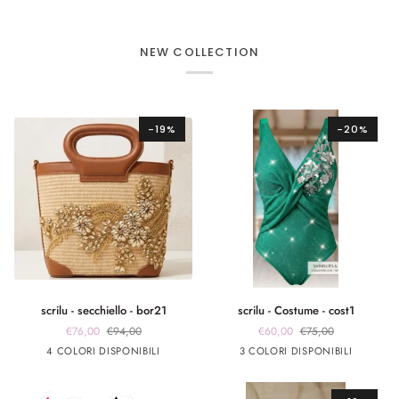
NEW COLLECTION
-19%
-20%
scrilu
scrilu
scrilu - secchiello - bor21
scrilu - Costume - cost1
-
-
€76,00
€94,00
€60,00
€75,00
secchiello
Costume
beige
beige
beige
beige
verde
fuxia
Argento
4 COLORI DISPONIBILI
3 COLORI DISPONIBILI
-
-
manico
manico
manico
manico
smeraldo
bor21
cost1
cuoio
nero
burro
bianco